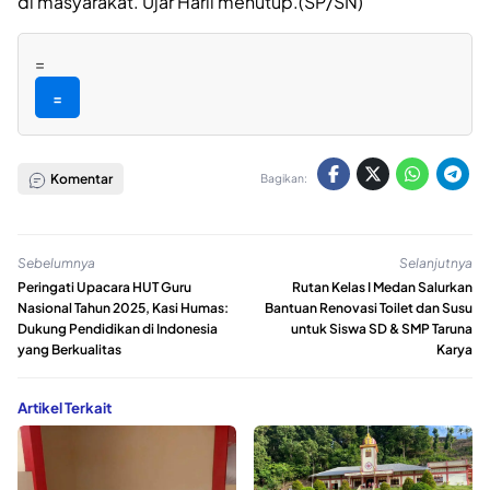
di masyarakat. Ujar Harli menutup.(SP/SN)
=
=
Komentar
Bagikan:
Sebelumnya
Selanjutnya
Peringati Upacara HUT Guru
Rutan Kelas I Medan Salurkan
Nasional Tahun 2025, Kasi Humas:
Bantuan Renovasi Toilet dan Susu
Dukung Pendidikan di Indonesia
untuk Siswa SD & SMP Taruna
yang Berkualitas
Karya
Artikel Terkait