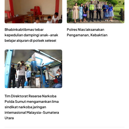
Bhabinkabtibmas tebar
Polres Nias laksanakan
kepedulian dampingi anak-anak
Pengamanan, Kebaktian
belajar alquran di polsek selesei
Tim Direktorat Reserse Narkoba
Polda Sumut mengamankan lima
sindikat narkoba jaringan
internasional Malaysia-Sumatera
Utara