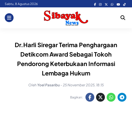
Skip
Sabtu, 8 Agustus 2026
to
content
Dr.Harli Siregar Terima Penghargaan
Detikcom Award Sebagai Tokoh
Pendorong Keterbukaan Informasi
Lembaga Hukum
Oleh
Yoel Pasaribu
-
25 November 2025, 18:15
Bagikan: