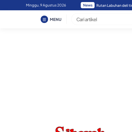
Skip
Minggu, 9 Agustus 2026
News
Rutan Labuhan deli t
to
content
MENU