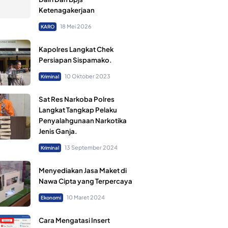
Ketenagakerjaan
18 Mei 2026
KARO
Kapolres Langkat Chek
Persiapan Sispamako.
10 Oktober 2023
Kriminal
Sat Res Narkoba Polres
Langkat Tangkap Pelaku
Penyalahgunaan Narkotika
Jenis Ganja.
13 September 2024
Kriminal
Menyediakan Jasa Maket di
Nawa Cipta yang Terpercaya
10 Maret 2024
Ekonomi
Cara Mengatasi Insert