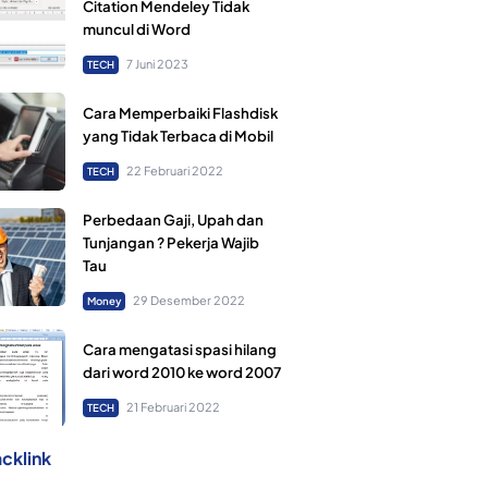
Citation Mendeley Tidak
muncul di Word
7 Juni 2023
TECH
Cara Memperbaiki Flashdisk
yang Tidak Terbaca di Mobil
22 Februari 2022
TECH
Perbedaan Gaji, Upah dan
Tunjangan ? Pekerja Wajib
Tau
29 Desember 2022
Money
Cara mengatasi spasi hilang
dari word 2010 ke word 2007
21 Februari 2022
TECH
cklink