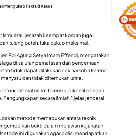
sil Mengukap Fakta d Kasus
er Ismurizal, jenazah keempat korban juga
an tulang patah, luka cukup maksimal.
en Pol Agung Setya Imam Effendi, mengatakan
elaga di saluran pernafasan dan pencernaan
nazah tidak dapat dilakukan cek narkoba karena
 menyatu dan tidak ditemukan urine.
i ini, laboratorium forensik, dikenal dengan
I). Pengungkapan secara ilmiah,” jelas jenderal
erupakan metode memadukan antara teknik
 mengumpulkan bukti dalam melawan kejahatan
etode ini digunakan agar polisi mendapatkan