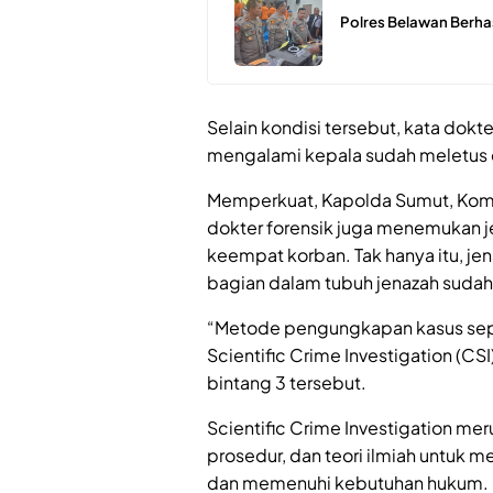
Polres Belawan Berha
Selain kondisi tersebut, kata dokt
mengalami kepala sudah meletus d
Memperkuat, Kapolda Sumut, Komj
dokter forensik juga menemukan j
keempat korban. Tak hanya itu, je
bagian dalam tubuh jenazah sudah
“Metode pengungkapan kasus sepert
Scientific Crime Investigation (CS
bintang 3 tersebut.
Scientific Crime Investigation m
prosedur, dan teori ilmiah untuk
dan memenuhi kebutuhan hukum. M