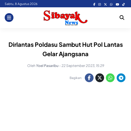
Skip
Sabtu, 8 Agustus 2026
to
content
Dirlantas Poldasu Sambut Hut Pol Lantas
Gelar Ajangsana
Oleh
Yoel Pasaribu
-
22 September 2023, 15:29
Bagikan: