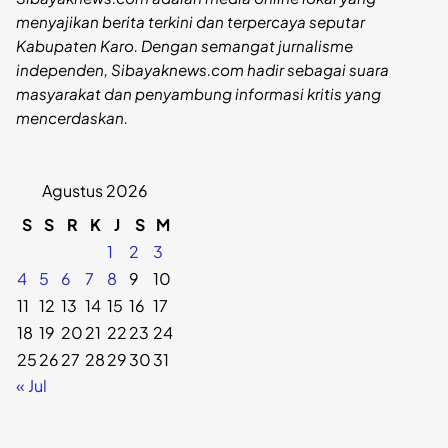
menyajikan berita terkini dan terpercaya seputar
Kabupaten Karo. Dengan semangat jurnalisme
independen, Sibayaknews.com hadir sebagai suara
masyarakat dan penyambung informasi kritis yang
mencerdaskan.
Agustus 2026
S
S
R
K
J
S
M
1
2
3
4
5
6
7
8
9
10
11
12
13
14
15
16
17
18
19
20
21
22
23
24
25
26
27
28
29
30
31
« Jul