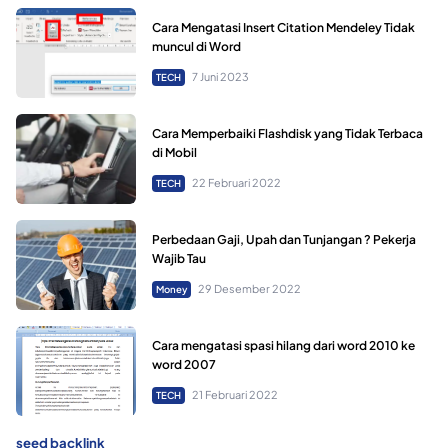
Cara Mengatasi Insert Citation Mendeley Tidak
muncul di Word
7 Juni 2023
TECH
Cara Memperbaiki Flashdisk yang Tidak Terbaca
di Mobil
22 Februari 2022
TECH
Perbedaan Gaji, Upah dan Tunjangan ? Pekerja
Wajib Tau
29 Desember 2022
Money
Cara mengatasi spasi hilang dari word 2010 ke
word 2007
21 Februari 2022
TECH
seed backlink