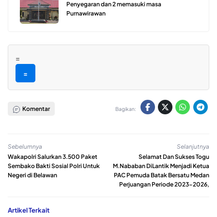
Penyegaran dan 2 memasuki masa
Purnawirawan
=
=
Komentar
Bagikan:
Sebelumnya
Selanjutnya
Wakapolri Salurkan 3.500 Paket
Selamat Dan Sukses Togu
Sembako Bakti Sosial Polri Untuk
M.Nababan DiLantik Menjadi Ketua
Negeri di Belawan
PAC Pemuda Batak Bersatu Medan
Perjuangan Periode 2023-2026,
Artikel Terkait