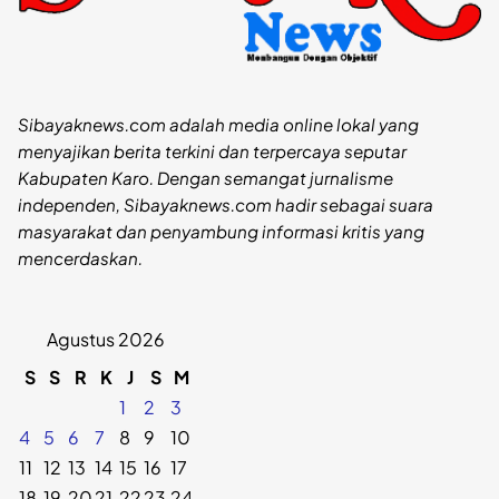
Sibayaknews.com adalah media online lokal yang
menyajikan berita terkini dan terpercaya seputar
Kabupaten Karo. Dengan semangat jurnalisme
independen, Sibayaknews.com hadir sebagai suara
masyarakat dan penyambung informasi kritis yang
mencerdaskan.
Agustus 2026
S
S
R
K
J
S
M
1
2
3
4
5
6
7
8
9
10
11
12
13
14
15
16
17
18
19
20
21
22
23
24