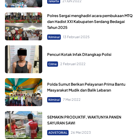
21 Juni 2022
Jakarta
Polres Sergai menghadiri acara pembukaan MTQ
dan Hadist XXI Kabupaten Serdang Bedagai
Tahun 2025
13 Februari 2025
Kriminal
Pencuri Kotak Infak Ditangkap Polisi
2 Februari 2022
Crime
Polda Sumut Berikan Pelayanan Prima Bantu
Masyarakat Mudik dan Balik Lebaran
7 Mei 2022
Kriminal
SEMAKIN PRODUKTIF, WAKTUNYA PANEN
SAYURAN SAWI
26 Mei 2023
ADVETORIAL