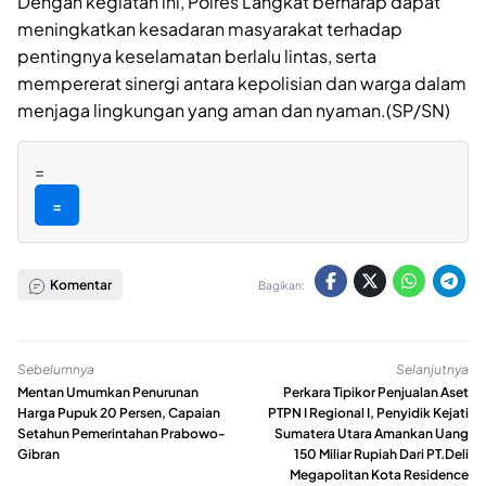
Dengan kegiatan ini, Polres Langkat berharap dapat
meningkatkan kesadaran masyarakat terhadap
pentingnya keselamatan berlalu lintas, serta
mempererat sinergi antara kepolisian dan warga dalam
menjaga lingkungan yang aman dan nyaman.(SP/SN)
=
=
Komentar
Bagikan:
Sebelumnya
Selanjutnya
Mentan Umumkan Penurunan
Perkara Tipikor Penjualan Aset
Harga Pupuk 20 Persen, Capaian
PTPN I Regional I, Penyidik Kejati
Setahun Pemerintahan Prabowo-
Sumatera Utara Amankan Uang
Gibran
150 Miliar Rupiah Dari PT.Deli
Megapolitan Kota Residence