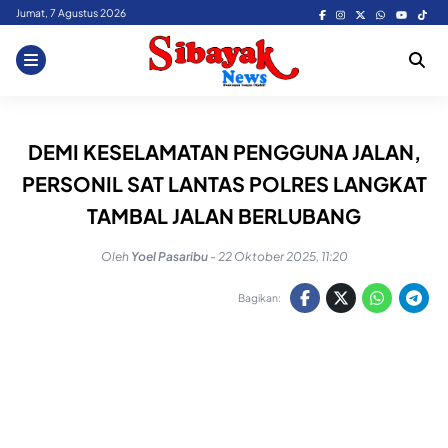
Skip
Jumat, 7 Agustus 2026
to
content
DEMI KESELAMATAN PENGGUNA JALAN,
PERSONIL SAT LANTAS POLRES LANGKAT
TAMBAL JALAN BERLUBANG
Oleh
Yoel Pasaribu
-
22 Oktober 2025, 11:20
Bagikan: