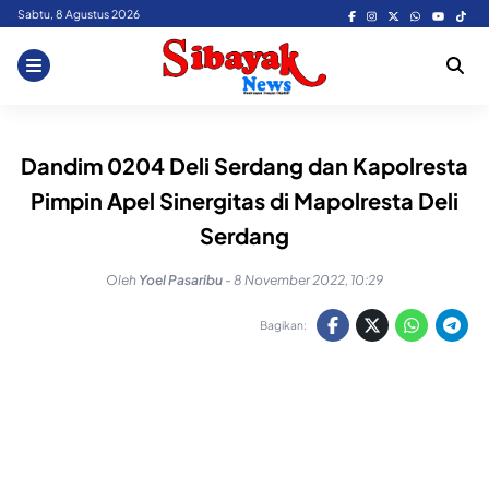
Skip
Sabtu, 8 Agustus 2026
to
content
Dandim 0204 Deli Serdang dan Kapolresta
Pimpin Apel Sinergitas di Mapolresta Deli
Serdang
Oleh
Yoel Pasaribu
-
8 November 2022, 10:29
Bagikan: