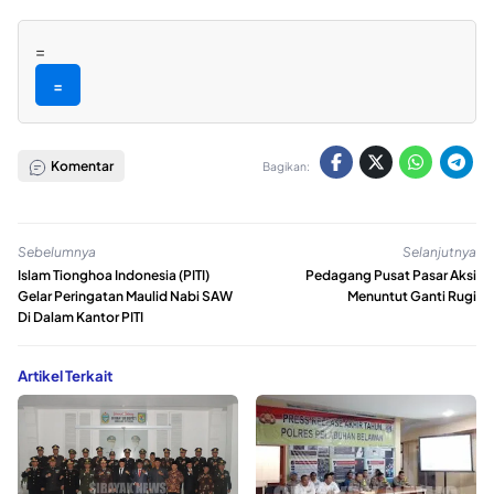
=
=
Komentar
Bagikan:
Sebelumnya
Selanjutnya
Islam Tionghoa Indonesia (PITI)
Pedagang Pusat Pasar Aksi
Gelar Peringatan Maulid Nabi SAW
Menuntut Ganti Rugi
Di Dalam Kantor PITI
Artikel Terkait