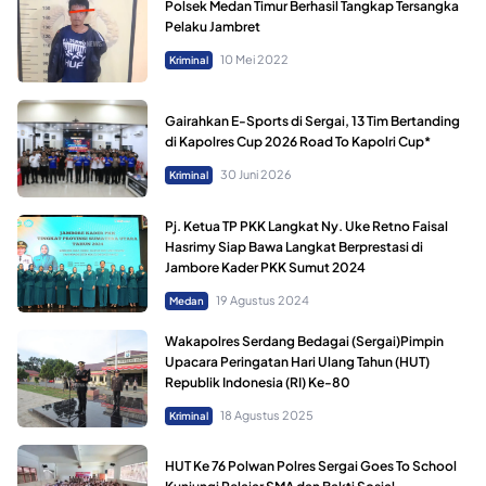
Polsek Medan Timur Berhasil Tangkap Tersangka
Pelaku Jambret
10 Mei 2022
Kriminal
Gairahkan E-Sports di Sergai, 13 Tim Bertanding
di Kapolres Cup 2026 Road To Kapolri Cup*
30 Juni 2026
Kriminal
Pj. Ketua TP PKK Langkat Ny. Uke Retno Faisal
Hasrimy Siap Bawa Langkat Berprestasi di
Jambore Kader PKK Sumut 2024
19 Agustus 2024
Medan
Wakapolres Serdang Bedagai (Sergai)Pimpin
Upacara Peringatan Hari Ulang Tahun (HUT)
Republik Indonesia (RI) Ke-80
18 Agustus 2025
Kriminal
HUT Ke 76 Polwan Polres Sergai Goes To School