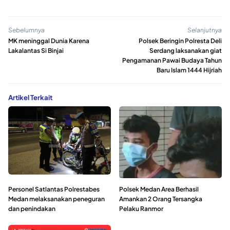
Sebelumnya
Selanjutnya
MK meninggal Dunia Karena
Polsek Beringin Polresta Deli
Lakalantas Si Binjai
Serdang laksanakan giat
Pengamanan Pawai Budaya Tahun
Baru Islam 1444 Hijriah
Artikel Terkait
Personel Satlantas Polrestabes
Polsek Medan Area Berhasil
Medan melaksanakan peneguran
Amankan 2 Orang Tersangka
dan penindakan
Pelaku Ranmor