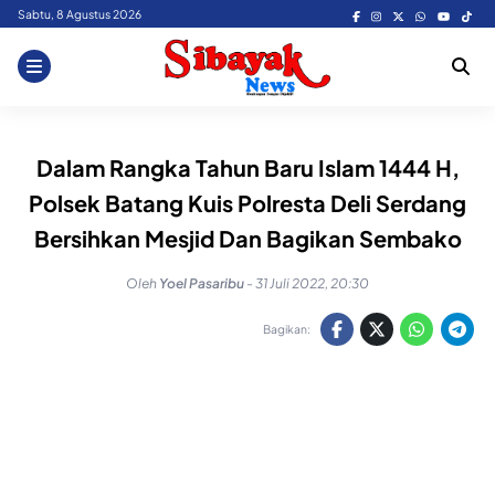
Skip
Sabtu, 8 Agustus 2026
to
content
Dalam Rangka Tahun Baru Islam 1444 H,
Polsek Batang Kuis Polresta Deli Serdang
Bersihkan Mesjid Dan Bagikan Sembako
Oleh
Yoel Pasaribu
-
31 Juli 2022, 20:30
Bagikan: