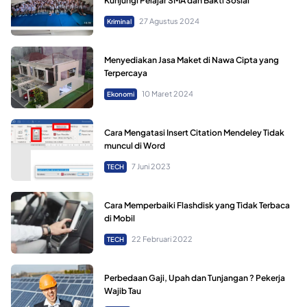
Kunjungi Pelajar SMA dan Bakti Sosial
27 Agustus 2024
Kriminal
Menyediakan Jasa Maket di Nawa Cipta yang
Terpercaya
10 Maret 2024
Ekonomi
Cara Mengatasi Insert Citation Mendeley Tidak
muncul di Word
7 Juni 2023
TECH
Cara Memperbaiki Flashdisk yang Tidak Terbaca
di Mobil
22 Februari 2022
TECH
Perbedaan Gaji, Upah dan Tunjangan ? Pekerja
Wajib Tau