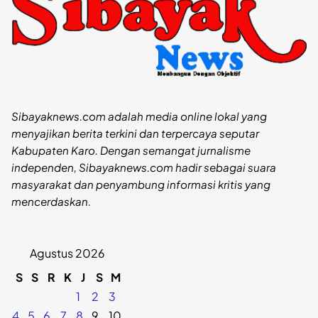
Sibayaknews.com adalah media online lokal yang
menyajikan berita terkini dan terpercaya seputar
Kabupaten Karo. Dengan semangat jurnalisme
independen, Sibayaknews.com hadir sebagai suara
masyarakat dan penyambung informasi kritis yang
mencerdaskan.
Agustus 2026
S
S
R
K
J
S
M
1
2
3
4
5
6
7
8
9
10