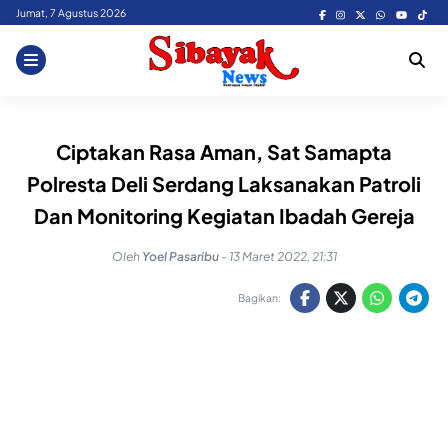
Skip
Jumat, 7 Agustus 2026
to
content
Ciptakan Rasa Aman, Sat Samapta
Polresta Deli Serdang Laksanakan Patroli
Dan Monitoring Kegiatan Ibadah Gereja
Oleh
Yoel Pasaribu
-
13 Maret 2022, 21:31
Bagikan: