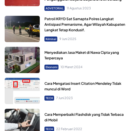
11 Agustus 2023
ADVETORIAL
Patroli KRYD Sat Samapta Polres Langkat
Antisipasi Premanisme, Agar Wilayah Kabupaten
Langkat Tetap Kondusif.
9 Juni 2025
Kriminal
Menyediakan Jasa Maket di Nawa Cipta yang
Terpercaya
10 Maret 2024
Ekonomi
Cara Mengatasi Insert Citation Mendeley Tidak
muncul di Word
7 Juni 2023
TECH
Cara Memperbaiki Flashdisk yang Tidak Terbaca
di Mobil
22 Februari 2022
TECH