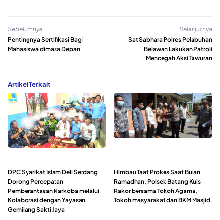
Sebelumnya
Selanjutnya
Pentingnya Sertifikasi Bagi
Sat Sabhara Polres Pelabuhan
Mahasiswa dimasa Depan
Belawan Lakukan Patroli
Mencegah Aksi Tawuran
Artikel Terkait
DPC Syarikat Islam Deli Serdang
Himbau Taat Prokes Saat Bulan
Dorong Percepatan
Ramadhan, Polsek Batang Kuis
Pemberantasan Narkoba melalui
Rakor bersama Tokoh Agama,
Kolaborasi dengan Yayasan
Tokoh masyarakat dan BKM Masjid
Gemilang Sakti Jaya