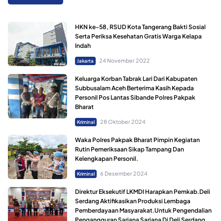
HKN ke-58, RSUD Kota Tangerang Bakti Sosial
Serta Periksa Kesehatan Gratis Warga Kelapa
Indah
24 November 2022
Jakarta
Keluarga Korban Tabrak Lari Dari Kabupaten
Subbusalam Aceh Berterima Kasih Kepada
Personil Pos Lantas Sibande Polres Pakpak
Bharat
28 Oktober 2024
Kriminal
Waka Polres Pakpak Bharat Pimpin Kegiatan
Rutin Pemeriksaan Sikap Tampang Dan
Kelengkapan Personil.
6 Desember 2024
Kriminal
Direktur Eksekutif LKMDI Harapkan Pemkab.Deli
Serdang Aktifikasikan Produksi Lembaga
Pemberdayaan Masyarakat.Untuk Pengendalian
Pengangguran Sarjana Sarjana Di Deli Serdang