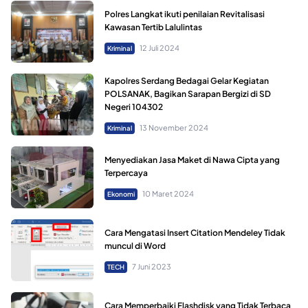
Polres Langkat ikuti penilaian Revitalisasi
Kawasan Tertib Lalulintas
12 Juli 2024
Kriminal
Kapolres Serdang Bedagai Gelar Kegiatan
POLSANAK, Bagikan Sarapan Bergizi di SD
Negeri 104302
13 November 2024
Kriminal
Menyediakan Jasa Maket di Nawa Cipta yang
Terpercaya
10 Maret 2024
Ekonomi
Cara Mengatasi Insert Citation Mendeley Tidak
muncul di Word
7 Juni 2023
TECH
Cara Memperbaiki Flashdisk yang Tidak Terbaca