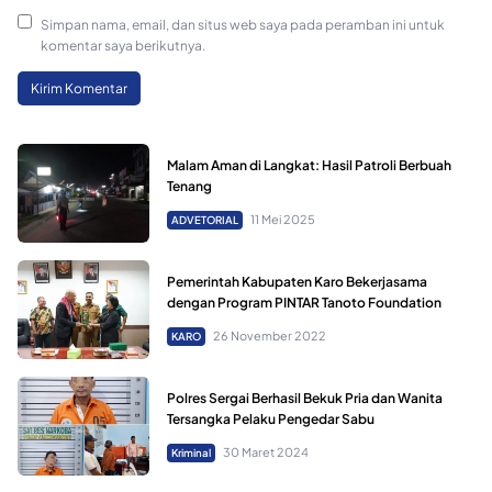
Simpan nama, email, dan situs web saya pada peramban ini untuk
komentar saya berikutnya.
Malam Aman di Langkat: Hasil Patroli Berbuah
Tenang
11 Mei 2025
ADVETORIAL
Pemerintah Kabupaten Karo Bekerjasama
dengan Program PINTAR Tanoto Foundation
26 November 2022
KARO
Polres Sergai Berhasil Bekuk Pria dan Wanita
Tersangka Pelaku Pengedar Sabu
30 Maret 2024
Kriminal