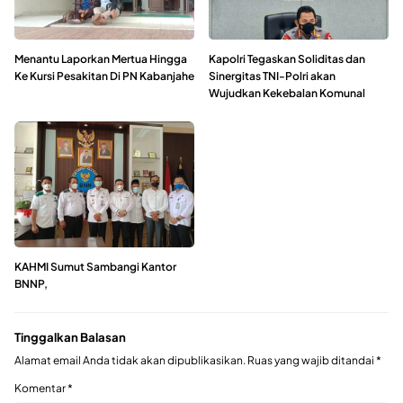
Menantu Laporkan Mertua Hingga
Kapolri Tegaskan Soliditas dan
Ke Kursi Pesakitan Di PN Kabanjahe
Sinergitas TNI-Polri akan
Wujudkan Kekebalan Komunal
KAHMI Sumut Sambangi Kantor
BNNP,
Tinggalkan Balasan
Alamat email Anda tidak akan dipublikasikan.
Ruas yang wajib ditandai
*
Komentar
*