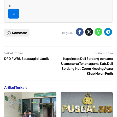
=
=
Komentar
Bagikan:
Sebelumnya
Selanjutnya
DPD PWBS Berastagi di Lantik
Kapolresta Deli Serdang bersama
Ulama serta Tokoh agama Kab.Deli
Serdang Ikuti Zoom Meeting Acara
Kirab Merah Putih
Artikel Terkait