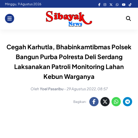
Skip
Minggu, 9 Agustus 2026
to
content
Cegah Karhutla, Bhabinkamtibmas Polsek
Bangun Purba Polresta Deli Serdang
Laksanakan Patroli Monitoring Lahan
Kebun Warganya
Oleh
Yoel Pasaribu
-
29 Agustus 2022, 08:57
Bagikan: