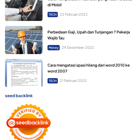
di Mobil
22 Februari 2022
TECH
Perbedaan Gaji, Upah dan Tunjangan ? Pekerja
Wajib Tau
29 Desember 2022
Money
Cara mengatasi spasi hilang dari word 2010 ke
word 2007
21 Februari 2022
TECH
seed backlink