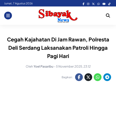
Skip
Jumat, 7 Agustus 2026
to
content
Cegah Kajahatan Di Jam Rawan, Polresta
Deli Serdang Laksanakan Patroli Hingga
Pagi Hari
Oleh
Yoel Pasaribu
-
5 November 2025, 23:12
Bagikan: