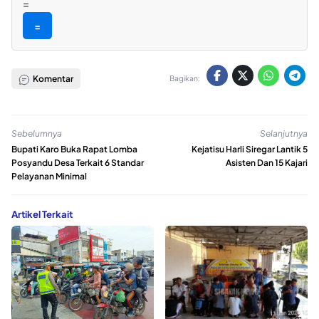
=
=
Komentar
Bagikan:
Sebelumnya
Selanjutnya
Bupati Karo Buka Rapat Lomba
Kejatisu Harli Siregar Lantik 5
Posyandu Desa Terkait 6 Standar
Asisten Dan 15 Kajari
Pelayanan Minimal
Artikel Terkait