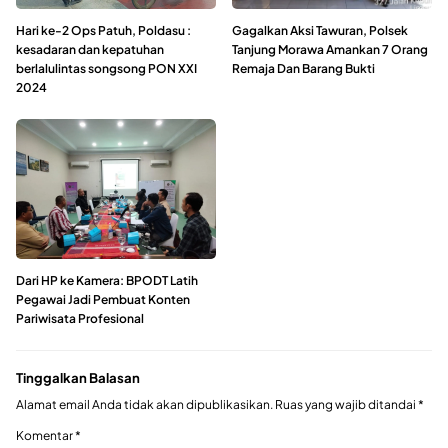
Hari ke-2 Ops Patuh, Poldasu :
Gagalkan Aksi Tawuran, Polsek
kesadaran dan kepatuhan
Tanjung Morawa Amankan 7 Orang
berlalulintas songsong PON XXI
Remaja Dan Barang Bukti
2024
Dari HP ke Kamera: BPODT Latih
Pegawai Jadi Pembuat Konten
Pariwisata Profesional
Tinggalkan Balasan
Alamat email Anda tidak akan dipublikasikan.
Ruas yang wajib ditandai
*
Komentar
*