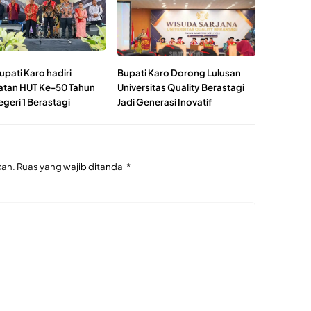
upati Karo hadiri
Bupati Karo Dorong Lulusan
atan HUT Ke-50 Tahun
Universitas Quality Berastagi
geri 1 Berastagi
Jadi Generasi Inovatif
kan.
Ruas yang wajib ditandai
*