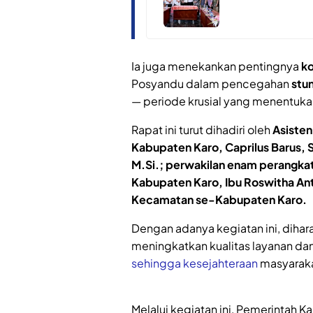
Ia juga menekankan pentingnya
ko
Posyandu dalam pencegahan
stu
— periode krusial yang menentuk
Rapat ini turut dihadiri oleh
Asisten
Kabupaten Karo, Caprilus Barus, 
M.Si.; perwakilan enam perangka
Kabupaten Karo, Ibu Roswitha Ant
Kecamatan se-Kabupaten Karo.
Dengan adanya kegiatan ini, diha
meningkatkan kualitas layanan d
sehingga kesejahteraan
masyaraka
Melalui kegiatan ini, Pemerintah