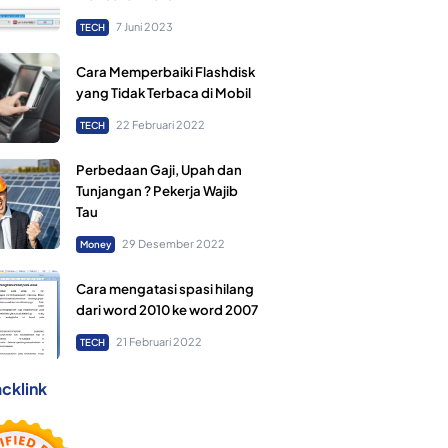
7 Juni 2023
TECH
Cara Memperbaiki Flashdisk
yang Tidak Terbaca di Mobil
22 Februari 2022
TECH
Perbedaan Gaji, Upah dan
Tunjangan ? Pekerja Wajib
Tau
29 Desember 2022
Money
Cara mengatasi spasi hilang
dari word 2010 ke word 2007
21 Februari 2022
TECH
cklink