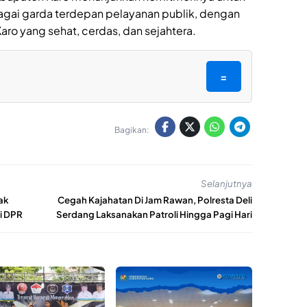
ai garda terdepan pelayanan publik, dengan
ro yang sehat, cerdas, dan sejahtera.
=
Bagikan:
Selanjutnya
ak
Cegah Kajahatan Di Jam Rawan, Polresta Deli
di DPR
Serdang Laksanakan Patroli Hingga Pagi Hari