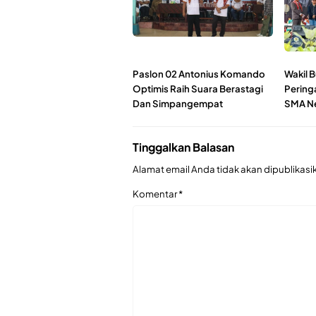
Paslon 02 Antonius Komando
Wakil B
Optimis Raih Suara Berastagi
Pering
Dan Simpangempat
SMA Ne
Tinggalkan Balasan
Alamat email Anda tidak akan dipublikasi
Komentar
*