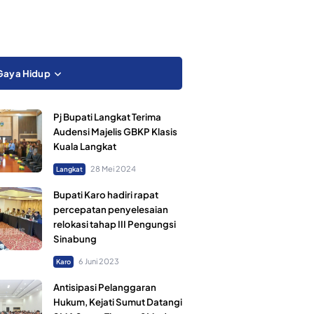
Gaya Hidup
Pj Bupati Langkat Terima
Audensi Majelis GBKP Klasis
Kuala Langkat
28 Mei 2024
Langkat
Bupati Karo hadiri rapat
percepatan penyelesaian
relokasi tahap III Pengungsi
Sinabung
6 Juni 2023
Karo
Antisipasi Pelanggaran
Hukum, Kejati Sumut Datangi