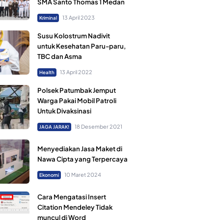
SMA Santo Thomas 1 Medan
13 April 2023
Kriminal
Susu Kolostrum Nadivit
untuk Kesehatan Paru-paru,
TBC dan Asma
13 April 2022
Health
Polsek Patumbak Jemput
Warga Pakai Mobil Patroli
Untuk Divaksinasi
18 Desember 2021
JAGA JARAK!
Menyediakan Jasa Maket di
Nawa Cipta yang Terpercaya
10 Maret 2024
Ekonomi
Cara Mengatasi Insert
Citation Mendeley Tidak
muncul di Word