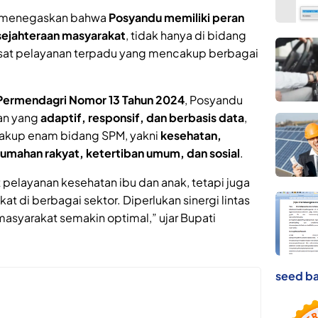
us menegaskan bahwa
Posyandu memiliki peran
sejahteraan masyarakat
, tidak hanya di bidang
usat pelayanan terpadu yang mencakup berbagai
Permendagri Nomor 13 Tahun 2024
, Posyandu
an yang
adaptif, responsif, dan berbasis data
,
akup enam bidang SPM, yakni
kesehatan,
umahan rakyat, ketertiban umum, dan sosial
.
pelayanan kesehatan ibu dan anak, tetapi juga
di berbagai sektor. Diperlukan sinergi lintas
asyarakat semakin optimal,” ujar Bupati
seed ba