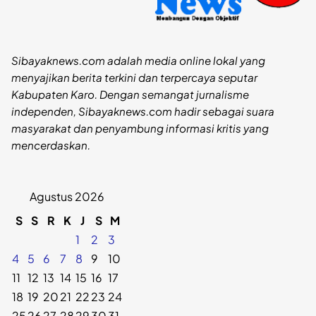
Sibayaknews.com adalah media online lokal yang
menyajikan berita terkini dan terpercaya seputar
Kabupaten Karo. Dengan semangat jurnalisme
independen, Sibayaknews.com hadir sebagai suara
masyarakat dan penyambung informasi kritis yang
mencerdaskan.
Agustus 2026
S
S
R
K
J
S
M
1
2
3
4
5
6
7
8
9
10
11
12
13
14
15
16
17
18
19
20
21
22
23
24
25
26
27
28
29
30
31