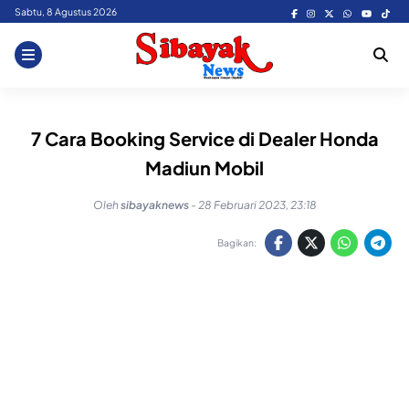
Skip
Sabtu, 8 Agustus 2026
to
content
7 Cara Booking Service di Dealer Honda
Madiun Mobil
Oleh
sibayaknews
-
28 Februari 2023, 23:18
Bagikan: