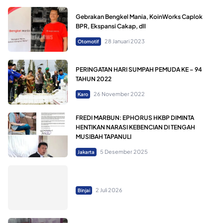
Gebrakan Bengkel Mania, KoinWorks Caplok
BPR, Ekspansi Cakap, dll
28 Januari 2023
Otomotif
PERINGATAN HARI SUMPAH PEMUDA KE – 94
TAHUN 2022
26 November 2022
Karo
FREDI MARBUN: EPHORUS HKBP DIMINTA
HENTIKAN NARASI KEBENCIAN DI TENGAH
MUSIBAH TAPANULI
5 Desember 2025
Jakarta
2 Juli 2026
Binjai