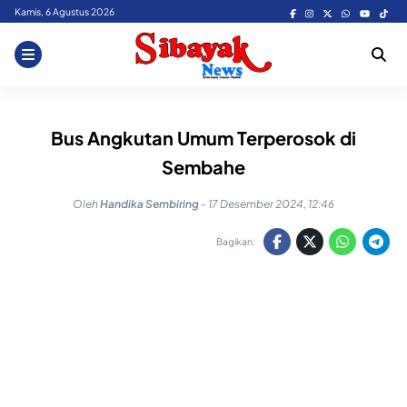
Skip
Kamis, 6 Agustus 2026
to
content
Bus Angkutan Umum Terperosok di
Sembahe
Oleh
Handika Sembiring
-
17 Desember 2024, 12:46
Bagikan: