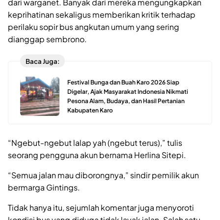
dari warganet. Banyak dari mereka mengungkapkan
keprihatinan sekaligus memberikan kritik terhadap
perilaku sopir bus angkutan umum yang sering
dianggap sembrono.
Baca Juga:
Festival Bunga dan Buah Karo 2026 Siap
Digelar, Ajak Masyarakat Indonesia Nikmati
Pesona Alam, Budaya, dan Hasil Pertanian
Kabupaten Karo
“Ngebut-ngebut lalap yah (ngebut terus),” tulis
seorang pengguna akun bernama Herlina Sitepi.
“Semua jalan mau diborongnya,” sindir pemilik akun
bermarga Gintings.
Tidak hanya itu, sejumlah komentar juga menyoroti
kondisi bus yang diduga tidak layak jalan. Salah satu