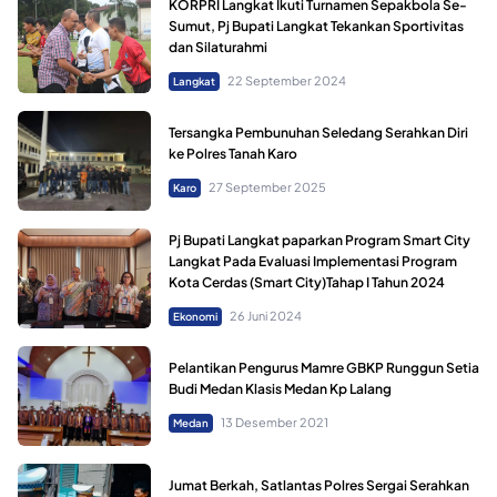
KORPRI Langkat Ikuti Turnamen Sepakbola Se-
Sumut, Pj Bupati Langkat Tekankan Sportivitas
dan Silaturahmi
22 September 2024
Langkat
Tersangka Pembunuhan Seledang Serahkan Diri
ke Polres Tanah Karo
27 September 2025
Karo
Pj Bupati Langkat paparkan Program Smart City
Langkat Pada Evaluasi Implementasi Program
Kota Cerdas (Smart City)Tahap I Tahun 2024
26 Juni 2024
Ekonomi
Pelantikan Pengurus Mamre GBKP Runggun Setia
Budi Medan Klasis Medan Kp Lalang
13 Desember 2021
Medan
Jumat Berkah, Satlantas Polres Sergai Serahkan