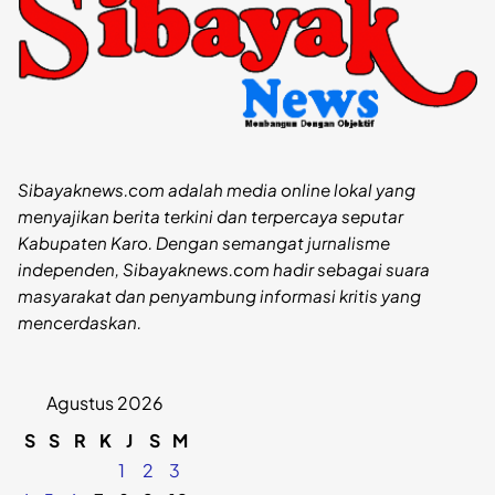
Sibayaknews.com adalah media online lokal yang
menyajikan berita terkini dan terpercaya seputar
Kabupaten Karo. Dengan semangat jurnalisme
independen, Sibayaknews.com hadir sebagai suara
masyarakat dan penyambung informasi kritis yang
mencerdaskan.
Agustus 2026
S
S
R
K
J
S
M
1
2
3