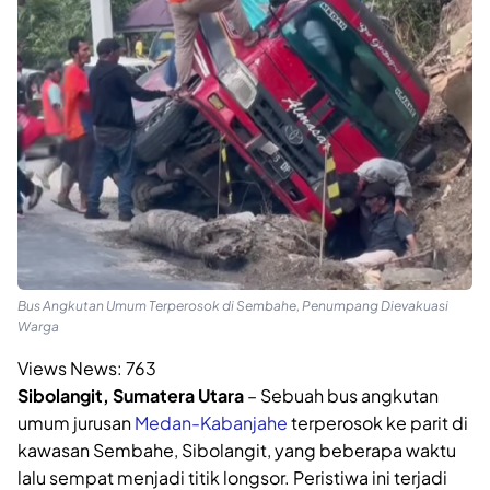
Bus Angkutan Umum Terperosok di Sembahe, Penumpang Dievakuasi
Warga
Views News:
763
Sibolangit, Sumatera Utara
– Sebuah bus angkutan
umum jurusan
Medan-Kabanjahe
terperosok ke parit di
kawasan Sembahe, Sibolangit, yang beberapa waktu
lalu sempat menjadi titik longsor. Peristiwa ini terjadi