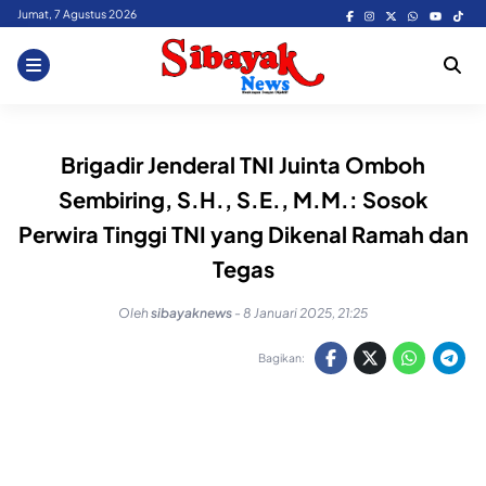
Skip
Jumat, 7 Agustus 2026
to
content
Brigadir Jenderal TNI Juinta Omboh
Sembiring, S.H., S.E., M.M.: Sosok
Perwira Tinggi TNI yang Dikenal Ramah dan
Tegas
Oleh
sibayaknews
-
8 Januari 2025, 21:25
Bagikan: