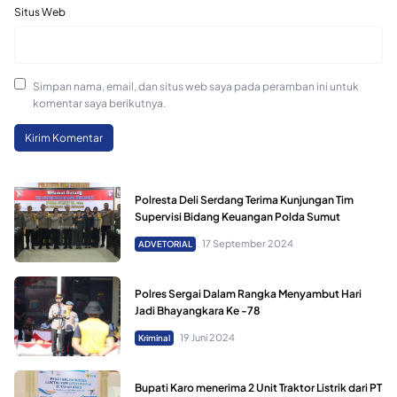
Situs Web
Simpan nama, email, dan situs web saya pada peramban ini untuk
komentar saya berikutnya.
Polresta Deli Serdang Terima Kunjungan Tim
Supervisi Bidang Keuangan Polda Sumut
17 September 2024
ADVETORIAL
Polres Sergai Dalam Rangka Menyambut Hari
Jadi Bhayangkara Ke -78
19 Juni 2024
Kriminal
Bupati Karo menerima 2 Unit Traktor Listrik dari PT