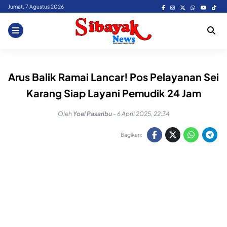
Skip
Jumat, 7 Agustus 2026
to
content
Arus Balik Ramai Lancar! Pos Pelayanan Sei
Karang Siap Layani Pemudik 24 Jam
Oleh
Yoel Pasaribu
-
6 April 2025, 22:34
Bagikan: