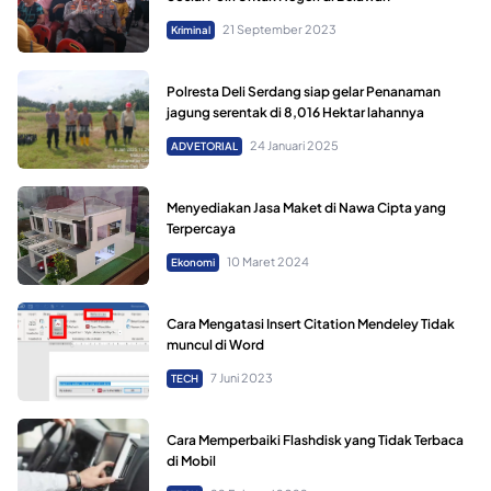
21 September 2023
Kriminal
Polresta Deli Serdang siap gelar Penanaman
jagung serentak di 8,016 Hektar lahannya
24 Januari 2025
ADVETORIAL
Menyediakan Jasa Maket di Nawa Cipta yang
Terpercaya
10 Maret 2024
Ekonomi
Cara Mengatasi Insert Citation Mendeley Tidak
muncul di Word
7 Juni 2023
TECH
Cara Memperbaiki Flashdisk yang Tidak Terbaca
di Mobil