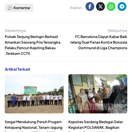
Komentar
Bagikan:
Sebelumnya
Selanjutnya
Polsek Tanjung Beringin Berhasil
FC Barcelona Dapat Kabar Baik
Amankan Seorang Pria Tersangka
Jelang Duel Panas Kontra Borussia
Pelaku Pencuri Kepiting Bakau
Dortmund di Liga Champions
,Terekam CCTV.
Artikel Terkait
Sergai Mendukung Penuh Progam
Kapolres Serdang Bedagai Gelar
Ketapang Nasional, Tanam Jagung
Kegiatan POLSANAK, Bagikan