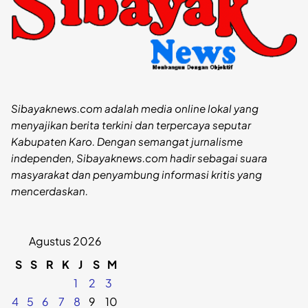
Sibayaknews.com adalah media online lokal yang
menyajikan berita terkini dan terpercaya seputar
Kabupaten Karo. Dengan semangat jurnalisme
independen, Sibayaknews.com hadir sebagai suara
masyarakat dan penyambung informasi kritis yang
mencerdaskan.
Agustus 2026
S
S
R
K
J
S
M
1
2
3
4
5
6
7
8
9
10