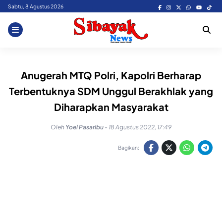
Skip
Sabtu, 8 Agustus 2026
to
content
Anugerah MTQ Polri, Kapolri Berharap
Terbentuknya SDM Unggul Berakhlak yang
Diharapkan Masyarakat
Oleh
Yoel Pasaribu
-
18 Agustus 2022, 17:49
Bagikan: