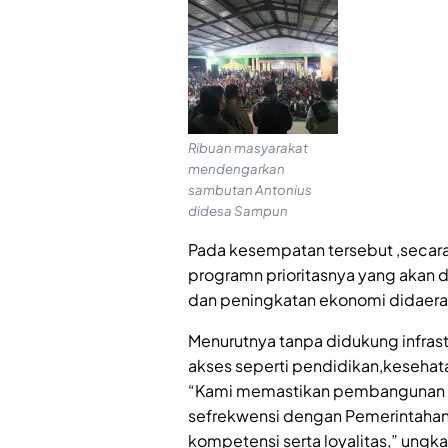
Ribuan masyarakat
mendengarkan
sambutan Antonius
didesa Sampun
Pada kesempatan tersebut ,secar
programn prioritasnya yang akan 
dan peningkatan ekonomi didaera
Menurutnya tanpa didukung infras
akses seperti pendidikan,kesehat
“Kami memastikan pembangunan ak
sefrekwensi dengan Pemerintahan
kompetensi serta loyalitas,” ungk