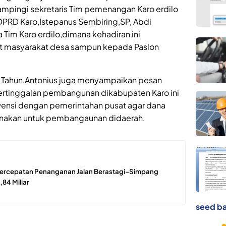
dampingi sekretaris Tim pemenangan Karo erdilo
a DPRD Karo,Istepanus Sembiring,SP, Abdi
 Tim Karo erdilo,dimana kehadiran ini
t masyarakat desa sampun kepada Paslon
a Tahun,Antonius juga menyampaikan pesan
tertinggalan pembangunan dikabupaten Karo ini
wensi dengan pemerintahan pusat agar dana
gunakan untuk pembangaunan didaerah.
Percepatan Penanganan Jalan Berastagi–Simpang
84 Miliar
seed ba