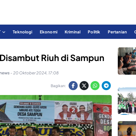
T
Teknologi
Ekonomi
Kriminal
Politik
Pertanian
 Disambut Riuh di Sampun
knews
-
20 Oktober 2024, 17:08
Bagikan: