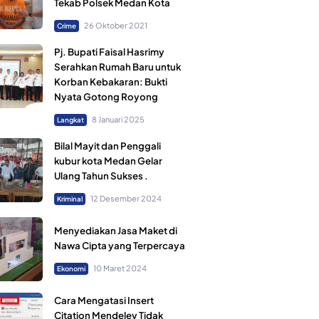
Tekab Polsek Medan Kota
26 Oktober 2021
Crime
Pj. Bupati Faisal Hasrimy
Serahkan Rumah Baru untuk
Korban Kebakaran: Bukti
Nyata Gotong Royong
8 Januari 2025
Langkat
Bilal Mayit dan Penggali
kubur kota Medan Gelar
Ulang Tahun Sukses .
12 Desember 2024
Kriminal
Menyediakan Jasa Maket di
Nawa Cipta yang Terpercaya
10 Maret 2024
Ekonomi
Cara Mengatasi Insert
Citation Mendeley Tidak