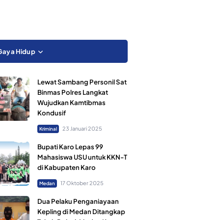
Gaya Hidup
Lewat Sambang Personil Sat
Binmas Polres Langkat
Wujudkan Kamtibmas
Kondusif
23 Januari 2025
Kriminal
Bupati Karo Lepas 99
Mahasiswa USU untuk KKN-T
di Kabupaten Karo
17 Oktober 2025
Medan
Dua Pelaku Penganiayaan
Kepling di Medan Ditangkap