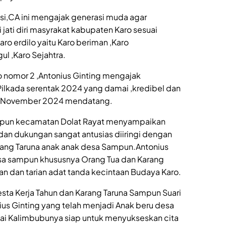
si,CA ini mengajak generasi muda agar
jati diri masyrakat kabupaten Karo sesuai
o erdilo yaitu Karo beriman ,Karo
l ,Karo Sejahtra.
o nomor 2 ,Antonius Ginting mengajak
ilkada serentak 2024 yang damai ,kredibel dan
 27 November 2024 mendatang.
ampun kecamatan Dolat Rayat menyampaikan
dan dukungan sangat antusias diiringi dengan
arang Taruna anak anak desa Sampun.Antonius
sa sampun khususnya Orang Tua dan Karang
n dan tarian adat tanda kecintaan Budaya Karo.
esta Kerja Tahun dan Karang Taruna Sampun Suari
us Ginting yang telah menjadi Anak beru desa
ai Kalimbubunya siap untuk menyukseskan cita