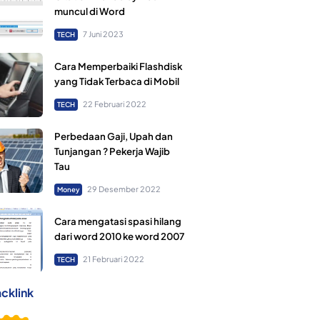
muncul di Word
7 Juni 2023
TECH
Cara Memperbaiki Flashdisk
yang Tidak Terbaca di Mobil
22 Februari 2022
TECH
Perbedaan Gaji, Upah dan
Tunjangan ? Pekerja Wajib
Tau
29 Desember 2022
Money
Cara mengatasi spasi hilang
dari word 2010 ke word 2007
21 Februari 2022
TECH
cklink