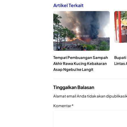
Artikel Terkait
Tempat Pembuangan Sampah
Bupati
Akhir Rawa Kucing Kebakaran
Lintas
Asap Ngebul ke Langit
Tinggalkan Balasan
Alamat email Anda tidak akan dipublikasi
Komentar
*