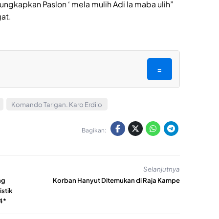
iungkapkan Paslon ‘ mela mulih Adi la maba ulih”
at.
=
Komando Tarigan. Karo Erdilo
Bagikan:
Selanjutnya
ng
Korban Hanyut Ditemukan di Raja Kampe
istik
4*