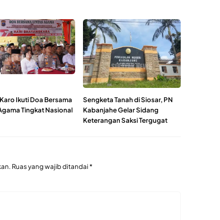
 Karo Ikuti Doa Bersama
Sengketa Tanah di Siosar, PN
 Agama Tingkat Nasional
Kabanjahe Gelar Sidang
Keterangan Saksi Tergugat
kan.
Ruas yang wajib ditandai
*