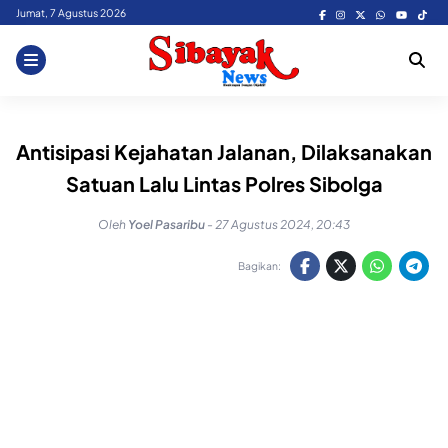
Skip
Jumat, 7 Agustus 2026
to
content
Antisipasi Kejahatan Jalanan, Dilaksanakan
Satuan Lalu Lintas Polres Sibolga
Oleh
Yoel Pasaribu
-
27 Agustus 2024, 20:43
Bagikan: