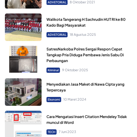
8 Oktober 2021
ADVETORIAL
Walikota Tangerang H Sachrudin HUT RI ke 80
Kado Bagi Masyarakat
18 Agustus 2025
ADVETORIAL
SatresNarkoba Polres Sergai Respon Cepat
Tangkap Pria Diduga Pembawa Jenis Sabu Di
Perbaungan
9 Oktober 2025
Kriminal
Menyediakan Jasa Maket di Nawa Cipta yang
Terpercaya
10 Maret 2024
Ekonomi
Cara Mengatasi Insert Citation Mendeley Tidak
muncul di Word
7 Juni 2023
TECH