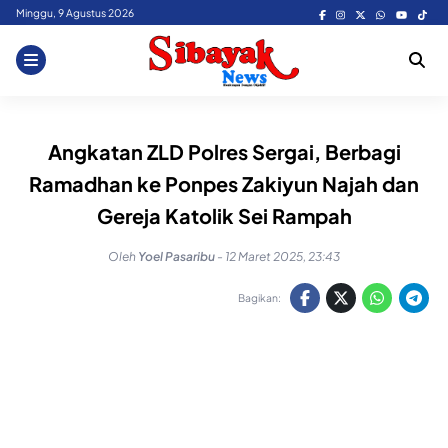
Skip
Minggu, 9 Agustus 2026
to
content
Angkatan ZLD Polres Sergai, Berbagi
Ramadhan ke Ponpes Zakiyun Najah dan
Gereja Katolik Sei Rampah
Oleh
Yoel Pasaribu
-
12 Maret 2025, 23:43
Bagikan: