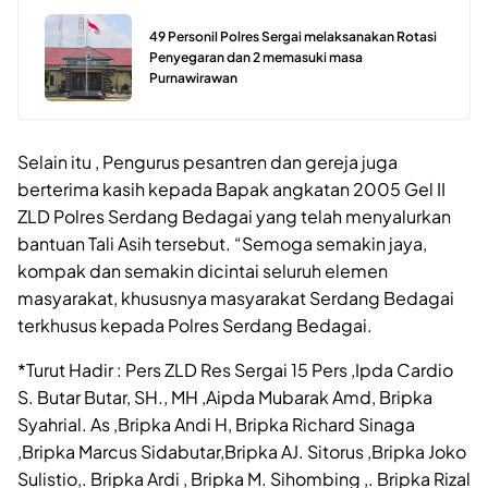
49 Personil Polres Sergai melaksanakan Rotasi
Penyegaran dan 2 memasuki masa
Purnawirawan
Selain itu , Pengurus pesantren dan gereja juga
berterima kasih kepada Bapak angkatan 2005 Gel II
ZLD Polres Serdang Bedagai yang telah menyalurkan
bantuan Tali Asih tersebut. “Semoga semakin jaya,
kompak dan semakin dicintai seluruh elemen
masyarakat, khususnya masyarakat Serdang Bedagai
terkhusus kepada Polres Serdang Bedagai.
*Turut Hadir : Pers ZLD Res Sergai 15 Pers ,Ipda Cardio
S. Butar Butar, SH., MH ,Aipda Mubarak Amd, Bripka
Syahrial. As ,Bripka Andi H, Bripka Richard Sinaga
,Bripka Marcus Sidabutar,Bripka AJ. Sitorus ,Bripka Joko
Sulistio,. Bripka Ardi , Bripka M. Sihombing ,. Bripka Rizal