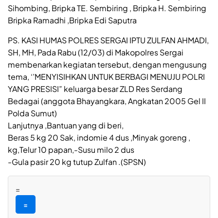
Sihombing, Bripka TE. Sembiring , Bripka H. Sembiring
Bripka Ramadhi ,Bripka Edi Saputra
PS. KASI HUMAS POLRES SERGAI IPTU ZULFAN AHMADI,
SH, MH, Pada Rabu (12/03) di Makopolres Sergai
membenarkan kegiatan tersebut, dengan mengusung
tema, ‘’MENYISIHKAN UNTUK BERBAGI MENUJU POLRI
YANG PRESISI” keluarga besar ZLD Res Serdang
Bedagai (anggota Bhayangkara, Angkatan 2005 Gel II
Polda Sumut)
Lanjutnya ,Bantuan yang di beri,
Beras 5 kg 20 Sak, indomie 4 dus ,Minyak goreng ,
kg,Telur 10 papan,-Susu milo 2 dus
-Gula pasir 20 kg tutup Zulfan .(SPSN)
=
=