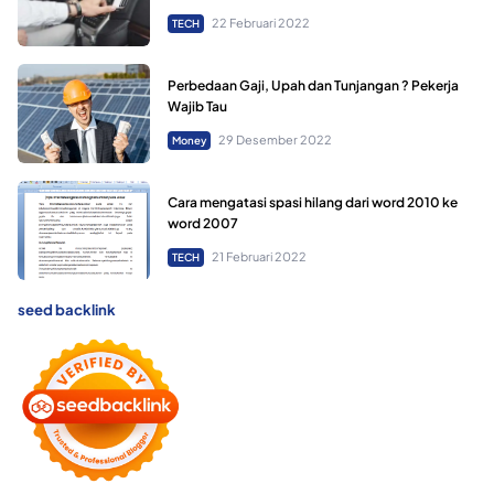
22 Februari 2022
TECH
Perbedaan Gaji, Upah dan Tunjangan ? Pekerja
Wajib Tau
29 Desember 2022
Money
Cara mengatasi spasi hilang dari word 2010 ke
word 2007
21 Februari 2022
TECH
seed backlink