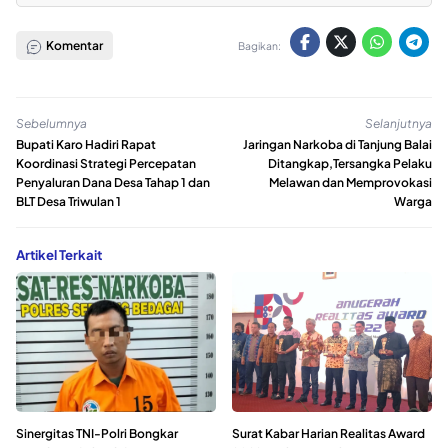
Komentar
Bagikan:
Sebelumnya
Selanjutnya
Bupati Karo Hadiri Rapat
Jaringan Narkoba di Tanjung Balai
Koordinasi Strategi Percepatan
Ditangkap,Tersangka Pelaku
Penyaluran Dana Desa Tahap 1 dan
Melawan dan Memprovokasi
BLT Desa Triwulan 1
Warga
Artikel Terkait
Sinergitas TNI-Polri Bongkar
Surat Kabar Harian Realitas Award