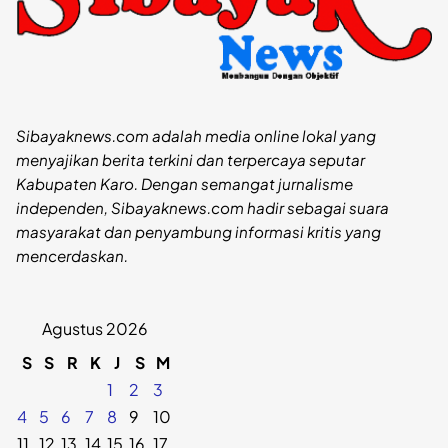
Sibayaknews.com adalah media online lokal yang
menyajikan berita terkini dan terpercaya seputar
Kabupaten Karo. Dengan semangat jurnalisme
independen, Sibayaknews.com hadir sebagai suara
masyarakat dan penyambung informasi kritis yang
mencerdaskan.
Agustus 2026
S
S
R
K
J
S
M
1
2
3
4
5
6
7
8
9
10
11
12
13
14
15
16
17