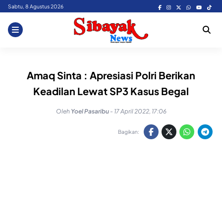
Skip
Sabtu, 8 Agustus 2026
to
content
Amaq Sinta : Apresiasi Polri Berikan
Keadilan Lewat SP3 Kasus Begal
Oleh
Yoel Pasaribu
-
17 April 2022, 17:06
Bagikan: