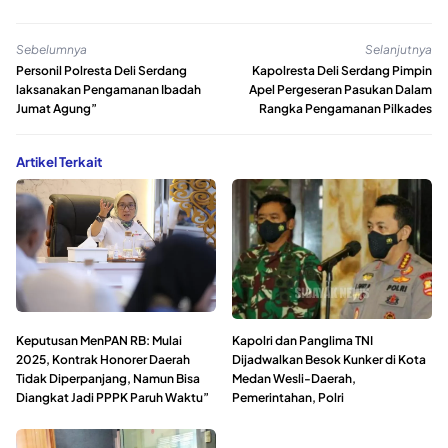
Sebelumnya
Selanjutnya
Personil Polresta Deli Serdang
Kapolresta Deli Serdang Pimpin
laksanakan Pengamanan Ibadah
Apel Pergeseran Pasukan Dalam
Jumat Agung”
Rangka Pengamanan Pilkades
Artikel Terkait
Keputusan MenPAN RB: Mulai
Kapolri dan Panglima TNI
2025, Kontrak Honorer Daerah
Dijadwalkan Besok Kunker di Kota
Tidak Diperpanjang, Namun Bisa
Medan Wesli-Daerah,
Diangkat Jadi PPPK Paruh Waktu”
Pemerintahan, Polri