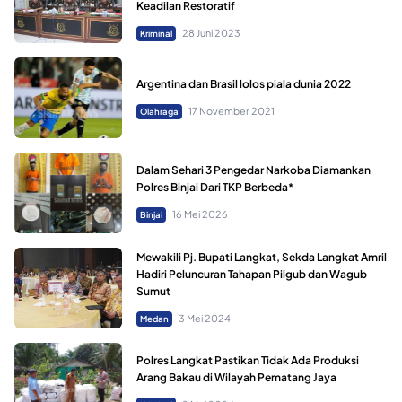
Keadilan Restoratif
28 Juni 2023
Kriminal
Argentina dan Brasil lolos piala dunia 2022
17 November 2021
Olahraga
Dalam Sehari 3 Pengedar Narkoba Diamankan
Polres Binjai Dari TKP Berbeda*
16 Mei 2026
Binjai
Mewakili Pj. Bupati Langkat, Sekda Langkat Amril
Hadiri Peluncuran Tahapan Pilgub dan Wagub
Sumut
3 Mei 2024
Medan
Polres Langkat Pastikan Tidak Ada Produksi
Arang Bakau di Wilayah Pematang Jaya