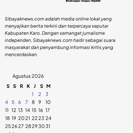
Sibayaknews.com adalah media online lokal yang
menyajikan berita terkini dan terpercaya seputar
Kabupaten Karo. Dengan semangat jurnalisme
independen, Sibayaknews.com hadir sebagai suara
masyarakat dan penyambung informasi kritis yang
mencerdaskan.
Agustus 2026
S
S
R
K
J
S
M
1
2
3
4
5
6
7
8
9
10
11
12
13
14
15
16
17
18
19
20
21
22
23
24
25
26
27
28
29
30
31