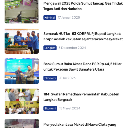
Mengawali 2025 Polda Sumut Tancap Gas Tindak
Tegas Judi dan Narkoba
17 Januari 2025
Kriminal
Semarak HUT ke-53 KORPRI, Pj Bupati Langkat:
Korpri adalah kekuatan sejahterakan masyarakat
8 Desember 2024
Langkat
Bank Sumut Buka Akses Dana PSR Rp 44,5 Miliar
untuk Pekebun Sawit Sumatera Utara
31 Juli 2026
Ekonomi
TIM I Syafari Ramadhan Pemerintah Kabupaten
Langkat Bergerak
15 Maret 2024
Ekonomi
Menyediakan Jasa Maket di Nawa Cipta yang