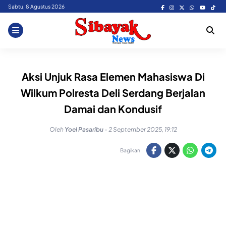
Skip
Sabtu, 8 Agustus 2026
to
content
Aksi Unjuk Rasa Elemen Mahasiswa Di
Wilkum Polresta Deli Serdang Berjalan
Damai dan Kondusif
Oleh
Yoel Pasaribu
-
2 September 2025, 19:12
Bagikan: