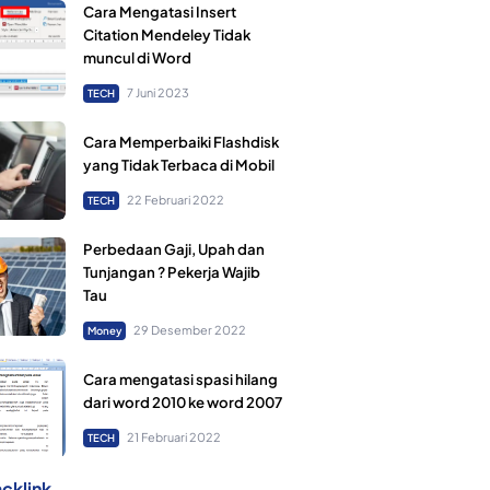
Cara Mengatasi Insert
Citation Mendeley Tidak
muncul di Word
7 Juni 2023
TECH
Cara Memperbaiki Flashdisk
yang Tidak Terbaca di Mobil
22 Februari 2022
TECH
Perbedaan Gaji, Upah dan
Tunjangan ? Pekerja Wajib
Tau
29 Desember 2022
Money
Cara mengatasi spasi hilang
dari word 2010 ke word 2007
21 Februari 2022
TECH
cklink