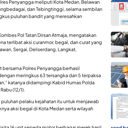
res Penyangga meliputi Kota Medan, Belawan
dangbedagai, dan Tebingtinggi, selama sembilan
ingkus puluhan bandit yang meresahkan
Kombes Pol Tatan Dirsan Atmaja, mengatakan
a terlibat aksi curanmor, begal, dan curat yang
lawan, Sergai, Deliserdang, Langkat,
t bersama Polres Penyangga berhasil
engan meringkus 63 tersangka dan 5 terpaksa
n,” katanya didampingi Kabid Humas Polda
Rabu (12/1).
puluhan pelaku kejahatan itu untuk menjawab
nya aksi begal di Kota Medan serta wilayah
disita 16 unit sepeda motor berbagai merek hasil
seed ba