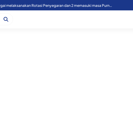
49 Personil Polres Sergai melaksanakan Rotasi Penyegaran dan 2 memasuki masa Purnawirawan