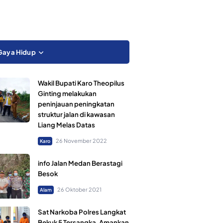
Gaya Hidup
Wakil Bupati Karo Theopilus
Ginting melakukan
peninjauan peningkatan
struktur jalan di kawasan
Liang Melas Datas
26 November 2022
Karo
info Jalan Medan Berastagi
Besok
26 Oktober 2021
Alam
Sat Narkoba Polres Langkat
Bekuk 5 Tersangka, Amankan