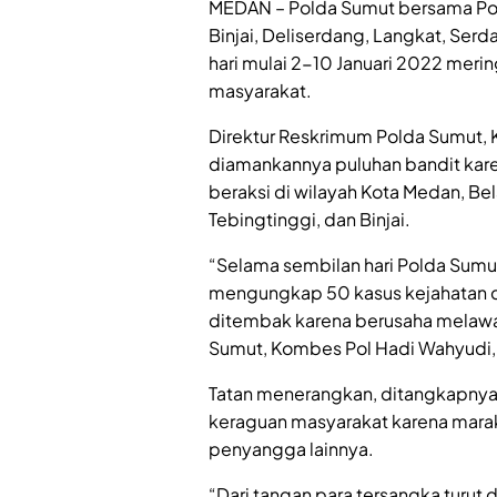
MEDAN – Polda Sumut bersama Pol
Binjai, Deliserdang, Langkat, Ser
hari mulai 2-10 Januari 2022 mer
masyarakat.
Direktur Reskrimum Polda Sumut, 
diamankannya puluhan bandit karen
beraksi di wilayah Kota Medan, Be
Tebingtinggi, dan Binjai.
“Selama sembilan hari Polda Sumu
mengungkap 50 kasus kejahatan d
ditembak karena berusaha melawa
Sumut, Kombes Pol Hadi Wahyudi, 
Tatan menerangkan, ditangkapnya 
keraguan masyarakat karena marak
penyangga lainnya.
“Dari tangan para tersangka turut 