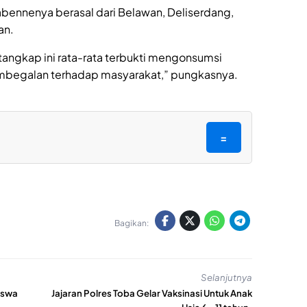
abennenya berasal dari Belawan, Deliserdang,
an.
tangkap ini rata-rata terbukti mengonsumsi
embegalan terhadap masyarakat,” pungkasnya.
=
Bagikan:
Selanjutnya
iswa
Jajaran Polres Toba Gelar Vaksinasi Untuk Anak