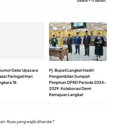
Usia 6 – 11 tahun.
Sumut Gelar Upacara
Pj. Bupati Langkat Hadiri
zar Peringati Hari
Pengambilan Sumpah
gkara 76
Pimpinan DPRD Periode 2024-
2029: Kolaborasi Demi
Kemajuan Langkat
kan.
Ruas yang wajib ditandai
*