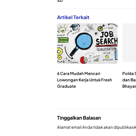
SD
Artikel Terkait
6 Cara Mudah Mencari
Polda 
Lowongan Kerja Untuk Fresh
dan Baz
Graduate
Bhayan
Tinggalkan Balasan
Alamat email Anda tidak akan dipublikasi