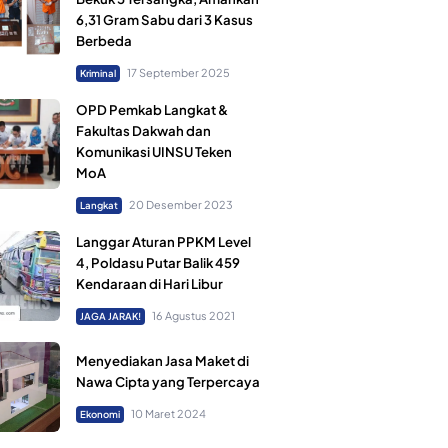
6,31 Gram Sabu dari 3 Kasus
Berbeda
17 September 2025
Kriminal
OPD Pemkab Langkat &
Fakultas Dakwah dan
Komunikasi UINSU Teken
MoA
20 Desember 2023
Langkat
Langgar Aturan PPKM Level
4, Poldasu Putar Balik 459
Kendaraan di Hari Libur
16 Agustus 2021
JAGA JARAK!
Menyediakan Jasa Maket di
Nawa Cipta yang Terpercaya
10 Maret 2024
Ekonomi