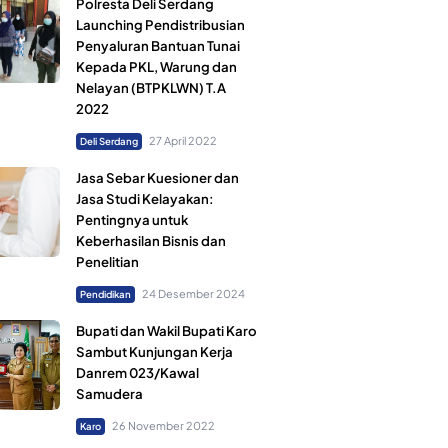
Polresta Deli Serdang
Launching Pendistribusian
Penyaluran Bantuan Tunai
Kepada PKL, Warung dan
Nelayan (BTPKLWN) T.A
2022
27 April 2022
Deli Serdang
Jasa Sebar Kuesioner dan
Jasa Studi Kelayakan:
Pentingnya untuk
Keberhasilan Bisnis dan
Penelitian
24 Desember 2024
Pendidikan
Bupati dan Wakil Bupati Karo
Sambut Kunjungan Kerja
Danrem 023/Kawal
Samudera
26 November 2022
Karo