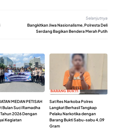
Selanjutnya
i
Bangkitkan Jiwa Nasionalisme, Polresta Deli
Serdang Bagikan Bendera Merah Putih
ATAN MEDAN PETISAH
Sat Res Narkoba Polres
 Bulan Suci Ramadha
Langkat Berhasil Tangkap
,Tahun 2026 Dengan
Pelaku Narkotika dengan
ai Kegiatan
Barang Bukti Sabu-sabu 4,09
Gram