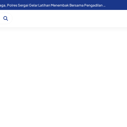
Atasi Laka Kereta Api, Lintasan Sebidang KM 36+000 Perbaungan Akan Ditutup Permanen