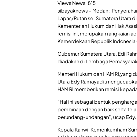
Views News:
815
sibayaknews – Medan : Penyeraha
Lapas/Rutan se-Sumatera Utara dil
Kementerian Hukum dan Hak Asas
remisi ini, merupakan rangkaian a
Kemerdekaan Republik Indonesia (
Gubernur Sumatera Utara, Edi Rah
diadakan di Lembaga Pemasyarakat
Menteri Hukum dan HAM RI,yang d
Utara Edy Ramayadi ,mengucapka
HAM RI memberikan remisi kepada 
“Hal ini sebagai bentuk penghar
pembinaan dengan baik serta tela
perundang-undangan”, ucap Edy.
Kepala Kanwil Kemenkumham Sumu