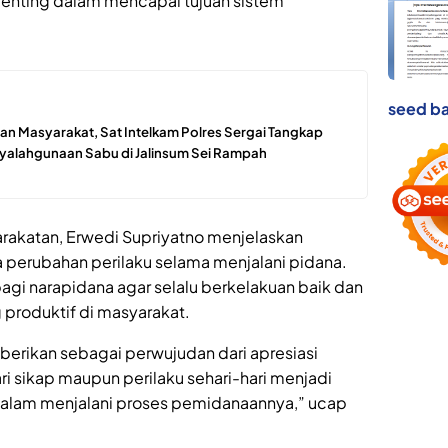
penting dalam mencapai tujuan sistem
seed ba
n Masyarakat, Sat Intelkam Polres Sergai Tangkap
yalahgunaan Sabu di Jalinsum Sei Rampah
yarakatan, Erwedi Supriyatno menjelaskan
 perubahan perilaku selama menjalani pidana.
agi narapidana agar selalu berkelakuan baik dan
 produktif di masyarakat.
erikan sebagai perwujudan dari apresiasi
ri sikap maupun perilaku sehari-hari menjadi
if dalam menjalani proses pemidanaannya,” ucap