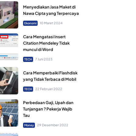
Menyediakan Jasa Maket di
Nawa Cipta yang Terpercaya
10 Maret 2024
Ekonomi
Cara Mengatasi Insert
Citation Mendeley Tidak
muncul di Word
7 Juni 2023
TECH
Cara Memperbaiki Flashdisk
yang Tidak Terbaca di Mobil
22 Februari 2022
TECH
Perbedaan Gaji, Upah dan
Tunjangan ? Pekerja Wajib
Tau
29 Desember 2022
Money