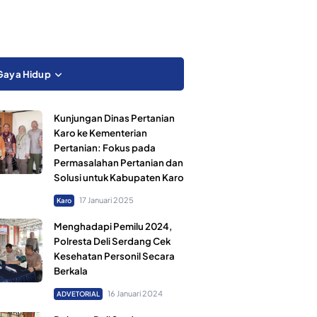
Gaya Hidup
Kunjungan Dinas Pertanian
Karo ke Kementerian
Pertanian: Fokus pada
Permasalahan Pertanian dan
Solusi untuk Kabupaten Karo
17 Januari 2025
Karo
Menghadapi Pemilu 2024,
Polresta Deli Serdang Cek
Kesehatan Personil Secara
Berkala
16 Januari 2024
ADVETORIAL