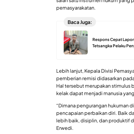
salah satu instrumen hukum yang 
pemasyarakatan.
Baca Juga:
Respons Cepat Lapora
Tetsangka Pelaku Pen
Lebih lanjut, Kepala Divisi Pemas
pemberian remisi didasarkan pada
Hal tersebut merupakan stimulus b
kelak dapat menjadi manusia yang
“Dimana pengurangan hukuman dib
pencapaian perbaikan diri. Baik da
lebih baik, disiplin, dan produkt
Erwedi.