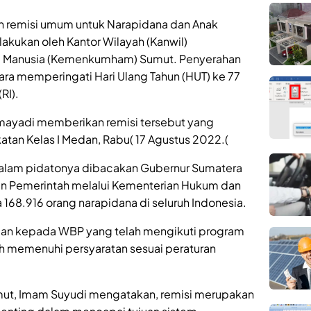
n remisi umum untuk Narapidana dan Anak
akukan oleh Kantor Wilayah (Kanwil)
i Manusia (Kemenkumham) Sumut. Penyerahan
cara memperingati Hari Ulang Tahun (HUT) ke 77
RI).
mayadi memberikan remisi tersebut yang
an Kelas I Medan, Rabu( 17 Agustus 2022.(
alam pidatonya dibacakan Gubernur Sumatera
n Pemerintah melalui Kementerian Hukum dan
168.916 orang narapidana di seluruh Indonesia.
gaan kepada WBP yang telah mengikuti program
h memenuhi persyaratan sesuai peraturan
t, Imam Suyudi mengatakan, remisi merupakan