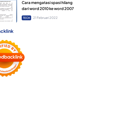
Cara mengatasi spasi hilang
dari word 2010 ke word 2007
21 Februari 2022
TECH
cklink