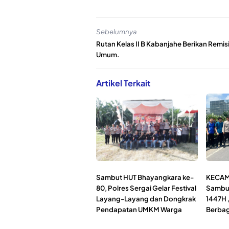
Sebelumnya
Rutan Kelas II B Kabanjahe Berikan Remis
Umum.
Artikel Terkait
Sambut HUT Bhayangkara ke-
KECAM
80, Polres Sergai Gelar Festival
Sambut
Layang-Layang dan Dongkrak
1447H 
Pendapatan UMKM Warga
Berbag