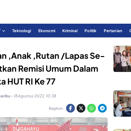
T
Teknologi
Ekonomi
Kriminal
Politik
Pertanian
an ,Anak ,Rutan /Lapas Se-
kan Remisi Umum Dalam
a HUT RI Ke 77
saribu
-
18 Agustus 2022, 10:38
Bagikan: