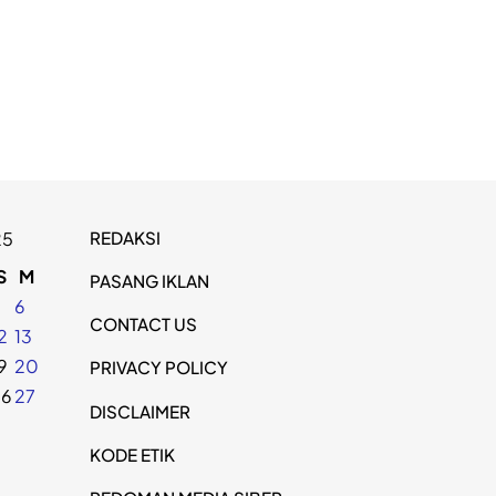
REDAKSI
25
S
M
PASANG IKLAN
5
6
CONTACT US
2
13
9
20
PRIVACY POLICY
26
27
DISCLAIMER
KODE ETIK