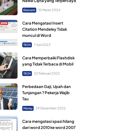
Nawa Cipta yang Terpercaya
10 Maret 2024
Ekonomi
Cara Mengatasi Insert
Citation Mendeley Tidak
muncul di Word
7 Juni 2023
TECH
Cara Memperbaiki Flashdisk
yang Tidak Terbaca di Mobil
22 Februari 2022
TECH
Perbedaan Gaji, Upah dan
Tunjangan ? Pekerja Wajib
Tau
29 Desember 2022
Money
Cara mengatasi spasi hilang
dari word 2010 ke word 2007