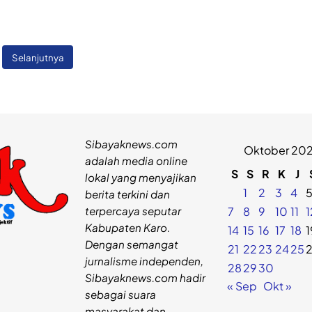
Selanjutnya
Sibayaknews.com
Oktober 20
adalah media online
S
S
R
K
J
lokal yang menyajikan
1
2
3
4
berita terkini dan
terpercaya seputar
7
8
9
10
11
1
Kabupaten Karo.
14
15
16
17
18
1
Dengan semangat
21
22
23
24
25
jurnalisme independen,
28
29
30
Sibayaknews.com hadir
« Sep
Okt »
sebagai suara
masyarakat dan