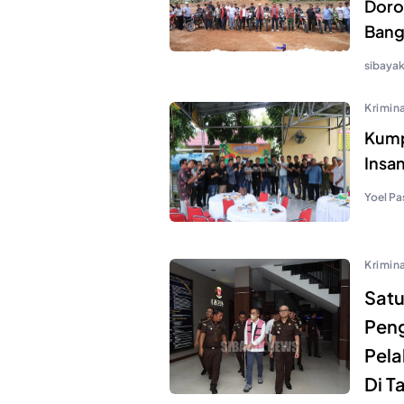
Doro
Bang
sibaya
Krimina
Kump
Insan
Yoel Pa
Krimina
Satu
Peng
Pela
Di T