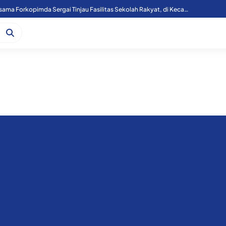
Kapoolres Sergai Bersama Forkopimda Sergai Tinjau Fasilitas Sekolah Rakyat, di Kecamatan Firdaus.