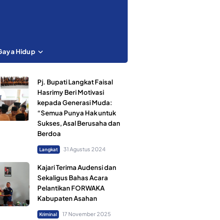
Gaya Hidup
Pj. Bupati Langkat Faisal
Hasrimy Beri Motivasi
kepada Generasi Muda:
“Semua Punya Hak untuk
Sukses, Asal Berusaha dan
Berdoa
31 Agustus 2024
Langkat
Kajari Terima Audensi dan
Sekaligus Bahas Acara
Pelantikan FORWAKA
Kabupaten Asahan
17 November 2025
Kriminal