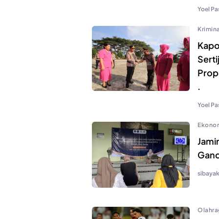
Yoel Pa
Krimina
Kapo
Sert
Prop
.
Yoel Pa
Ekono
Jami
Gand
sibaya
Olahra