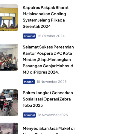
Kapolres Pakpak Bharat
Melaksanakan Cooling
System Jelang Pilkada
Serentak 2024
15 Oktober 2024
Kriminal
Selamat Sukses Peresmian
Kantor Pospera DPC Kota
Medan ,Siap.Menangkan
Pasangan Ganjar Mahmud
MD di Pilpres 2024.
18 November 2023
Medan
Polres Langkat Gencarkan
Sosialisasi Operasi Zebra
Toba 2025
18 November 2025
Kriminal
Menyediakan Jasa Maket di