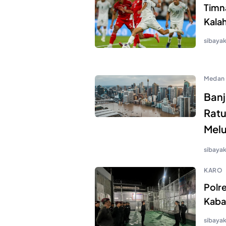
Timna
Kalah
sibaya
Medan
Banj
Ratu
Mel
sibaya
KARO
Polre
Kaba
sibaya