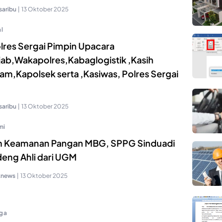
saribu
|
13 Oktober 2025
l
lres Sergai Pimpin Upacara
ijab,Wakapolres,Kabaglogistik ,Kasih
am,Kapolsek serta ,Kasiwas, Polres Sergai
saribu
|
13 Oktober 2025
mi
n Keamanan Pangan MBG, SPPG Sinduadi
eng Ahli dari UGM
knews
|
13 Oktober 2025
ga