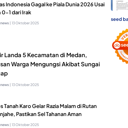
s Indonesia Gagal ke Piala Dunia 2026 Usai
 0-1 dari Irak
seed ba
knews
|
13 Oktober 2025
ir Landa 5 Kecamatan di Medan,
san Warga Mengungsi Akibat Sungai
uap
knews
|
13 Oktober 2025
s Tanah Karo Gelar Razia Malam di Rutan
njahe, Pastikan Sel Tahanan Aman
knews
|
13 Oktober 2025