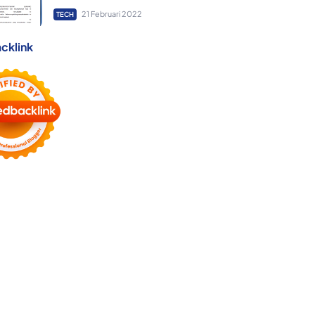
21 Februari 2022
TECH
cklink