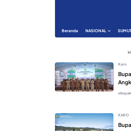
Beranda
NASIONAL
SUMU
H
Karo
Bupa
Angk
sibaya
KARO
Bupa