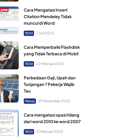
Cara Mengatasi Insert
Citation Mendeley Tidak
muncul di Word
7 Juni 2023
TECH
Cara Memperbaiki Flashdisk
yang Tidak Terbaca di Mobil
22 Februari 2022
TECH
Perbedaan Gaji, Upah dan
Tunjangan ? Pekerja Wajib
Tau
29 Desember 2022
Money
Cara mengatasi spasi hilang
dari word 2010 ke word 2007
21 Februari 2022
TECH