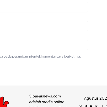
ya pada peramban ini untuk komentar saya berikutnya.
Sibayaknews.com
Agustus 20
adalah media online
S
S
R
K
J