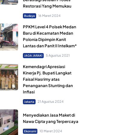
Restorasi Yang Memukau
16 Maret 2024
Budaya
PPKM Level 4 Polsek Medan
Baru di Kecamatan Medan
Polonia Dipimpin Kanit
Lantas dan Panit II Intelkam*
5 Agustus 2021
JAGA JARAK!
Kemendagri Apresiasi
Kinerja Pj. Bupati Langkat
Faisal Hasrimy atas
Penanganan Stunting dan
Inflasi
21 Agustus 2024
Jakarta
Menyediakan Jasa Maket di
Nawa Cipta yang Terpercaya
10 Maret 2024
Ekonomi