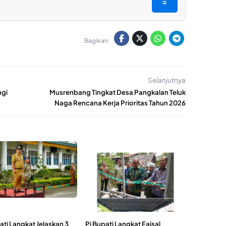
=
Bagikan:
Selanjutnya
ngi
Musrenbang Tingkat Desa Pangkalan Teluk
Naga Rencana Kerja Prioritas Tahun 2026
ati Langkat Jelaskan 3
Pj Bupati Langkat Faisal