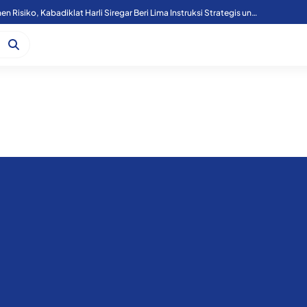
Tutup Diklat Manajemen Risiko, Kabadiklat Harli Siregar Beri Lima Instruksi Strategis untuk Perkuat Tata Kelola Kejaksaan