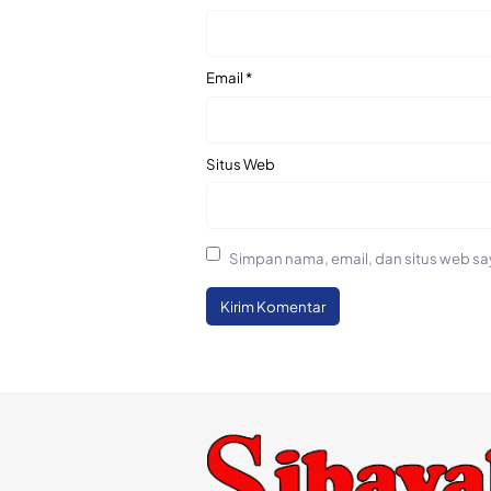
Email
*
Situs Web
Simpan nama, email, dan situs web sa