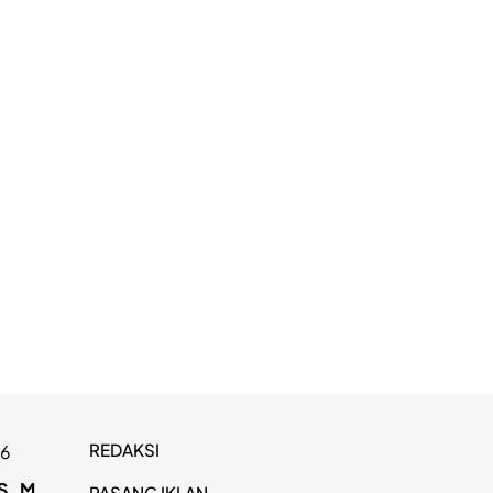
REDAKSI
26
S
M
PASANG IKLAN