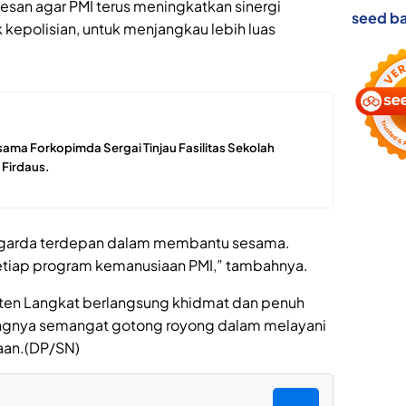
pesan agar PMI terus meningkatkan sinergi
seed ba
kepolisian, untuk menjangkau lebih luas
ama Forkopimda Sergai Tinjau Fasilitas Sekolah
 Firdaus.
i garda terdepan dalam membantu sesama.
etiap program kemanusiaan PMI,” tambahnya.
paten Langkat berlangsung khidmat dan penuh
gnya semangat gotong royong dalam melayani
aan.(DP/SN)