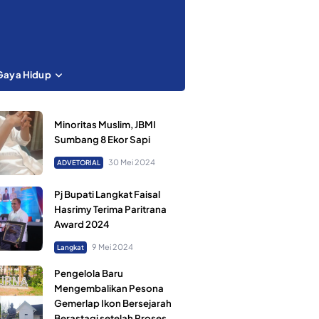
Gaya Hidup
Minoritas Muslim, JBMI
Sumbang 8 Ekor Sapi
30 Mei 2024
ADVETORIAL
Pj Bupati Langkat Faisal
Hasrimy Terima Paritrana
Award 2024
9 Mei 2024
Langkat
Pengelola Baru
Mengembalikan Pesona
Gemerlap Ikon Bersejarah
Berastagi setelah Proses