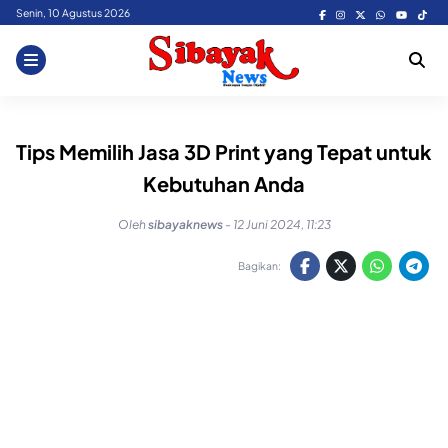
Skip
Senin, 10 Agustus 2026
to
content
Tips Memilih Jasa 3D Print yang Tepat untuk
Kebutuhan Anda
Oleh
sibayaknews
-
12 Juni 2024, 11:23
Bagikan: