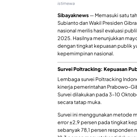
istimewa
Sibayaknews
— Memasuki satu ta
Subianto dan Wakil Presiden Gibr
nasional merilis hasil evaluasi pu
2025. Hasilnya menunjukkan mayor
dengan tingkat kepuasan publik y
kepemimpinan nasional.
Survei Poltracking: Kepuasan Pub
Lembaga survei Poltracking Indon
kinerja pemerintahan Prabowo–Gib
Survei dilakukan pada 3–10 Okto
secara tatap muka.
Survei ini menggunakan metode 
error
±2,9 persen pada tingkat ke
sebanyak 78,1 persen responden m