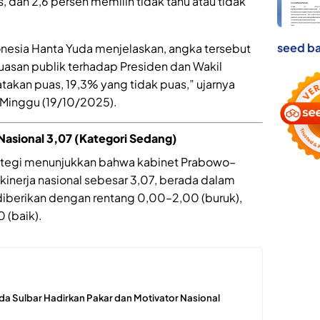
 dan 2,6 persen memilih tidak tahu atau tidak
seed ba
donesia Hanta Yuda menjelaskan, angka tersebut
asan publik terhadap Presiden dan Wakil
akan puas, 19,3% yang tidak puas,” ujarnya
 Minggu (19/10/2025).
 Nasional 3,07 (Kategori Sedang)
trategi menunjukkan bahwa kabinet Prabowo–
kinerja nasional sebesar 3,07, berada dalam
 diberikan dengan rentang 0,00–2,00 (buruk),
 (baik).
lda Sulbar Hadirkan Pakar dan Motivator Nasional