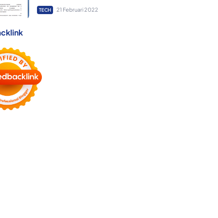
21 Februari 2022
TECH
cklink