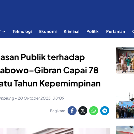
T
Teknologi
Ekonomi
Kriminal
Politik
Pertanian
asan Publik terhadap
rabowo–Gibran Capai 78
Satu Tahun Kepemimpinan
mbiring
-
20 Oktober 2025, 08:09
Bagikan: