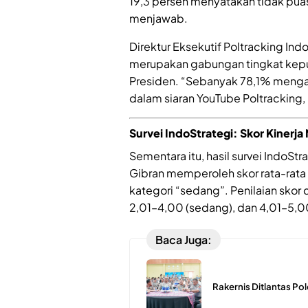
19,3 persen menyatakan tidak puas,
menjawab.
Direktur Eksekutif Poltracking In
merupakan gabungan tingkat kepu
Presiden. “Sebanyak 78,1% mengat
dalam siaran YouTube Poltracking,
Survei IndoStrategi: Skor Kinerja
Sementara itu, hasil survei IndoS
Gibran memperoleh skor rata-rata 
kategori “sedang”. Penilaian skor
2,01–4,00 (sedang), dan 4,01–5,00
Baca Juga:
Rakernis Ditlantas Po