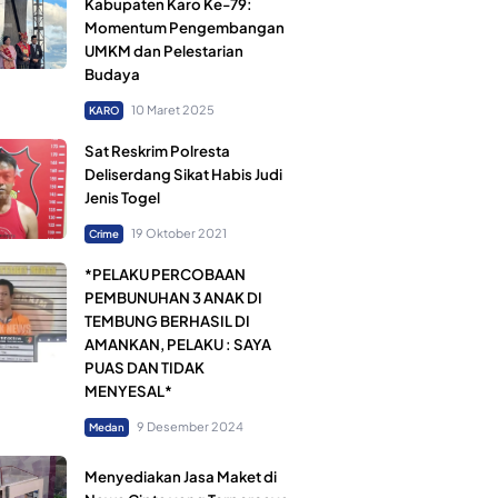
Kabupaten Karo Ke-79:
Momentum Pengembangan
UMKM dan Pelestarian
Budaya
10 Maret 2025
KARO
Sat Reskrim Polresta
Deliserdang Sikat Habis Judi
Jenis Togel
19 Oktober 2021
Crime
*PELAKU PERCOBAAN
PEMBUNUHAN 3 ANAK DI
TEMBUNG BERHASIL DI
AMANKAN, PELAKU : SAYA
PUAS DAN TIDAK
MENYESAL*
9 Desember 2024
Medan
Menyediakan Jasa Maket di