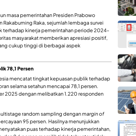
hun masa pemerintahan Presiden Prabowo
an Rakabuming Raka, sejumlah lembaga survei
blik terhadap kinerja pemerintahan periode 2024–
itas masyarakat memberikan apresiasi positif,
ang cukup tinggi di berbagai aspek
lik 78,1 Persen
esia mencatat tingkat kepuasan publik terhadap
ran selama setahun mencapai 78,1 persen.
ber 2025 dengan melibatkan 1.220 responden
multistage random sampling dengan
margin of
percayaan 95 persen. Hasilnya menunjukkan
enyatakan puas terhadap kinerja pemerintahan,