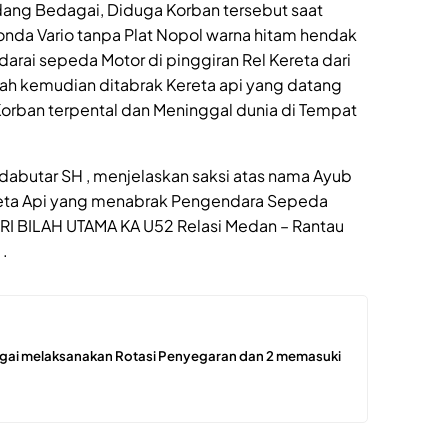
dang Bedagai, Diduga Korban tersebut saat
da Vario tanpa Plat Nopol warna hitam hendak
rai sepeda Motor di pinggiran Rel Kereta dari
pah kemudian ditabrak Kereta api yang datang
Korban terpental dan Meninggal dunia di Tempat
Sidabutar SH , menjelaskan saksi atas nama Ayub
reta Api yang menabrak Pengendara Sepeda
SRI BILAH UTAMA KA U52 Relasi Medan – Rantau
 .
ergai melaksanakan Rotasi Penyegaran dan 2 memasuki