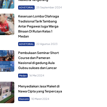
25 September 2024
ADVETORIAL
Keseruan Lomba Olahraga
Tradisional Tarik Tambang
Antar Pegawai Juga Warga
Binaan Di Rutan Kelas 1
Medan
22 Agustus 2023
ADVETORIAL
Pembukaan Seminar Short
Course dan Pameran
Nasional di gedung Aula
Gubsu sukses dan Lancar
16 Mei 2024
Medan
Menyediakan Jasa Maket di
Nawa Cipta yang Terpercaya
10 Maret 2024
Ekonomi