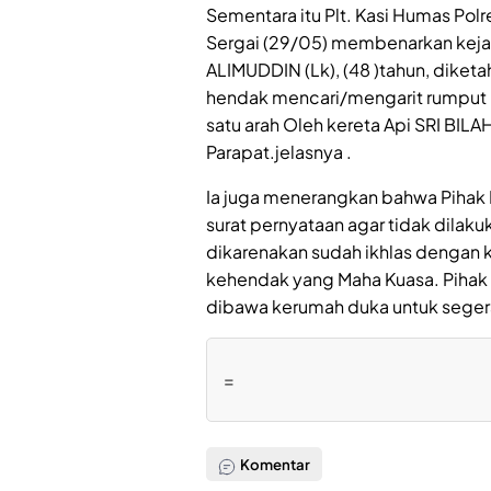
Sementara itu Plt. Kasi Humas Polr
Sergai (29/05) membenarkan keja
ALIMUDDIN (Lk), (48 )tahun, dike
hendak mencari/mengarit rumput 
satu arah Oleh kereta Api SRI BIL
Parapat.jelasnya .
Ia juga menerangkan bahwa Piha
surat pernyataan agar tidak dilak
dikarenakan sudah ikhlas dengan 
kehendak yang Maha Kuasa. Pihak
dibawa kerumah duka untuk sege
=
Komentar