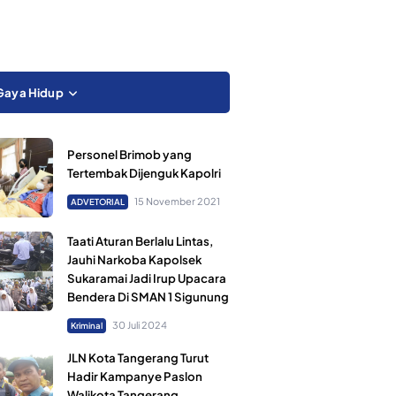
Gaya Hidup
Personel Brimob yang
Tertembak Dijenguk Kapolri
15 November 2021
ADVETORIAL
Taati Aturan Berlalu Lintas,
Jauhi Narkoba Kapolsek
Sukaramai Jadi Irup Upacara
Bendera Di SMAN 1 Sigunung
30 Juli 2024
Kriminal
JLN Kota Tangerang Turut
Hadir Kampanye Paslon
Walikota Tangerang