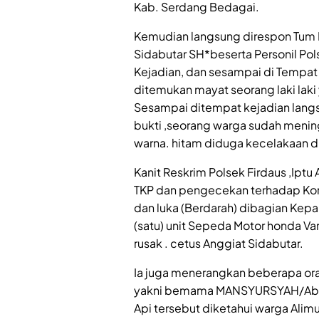
Kab. Serdang Bedagai.
Kemudian langsung direspon Tum Ka
Sidabutar SH*beserta Personil Po
Kejadian, dan sesampai di Tempat 
ditemukan mayat seorang laki laki
Sesampai ditempat kejadian lan
bukti ,seorang warga sudah menin
warna. hitam diduga kecelakaan di
Kanit Reskrim Polsek Firdaus ,Iptu
TKP dan pengecekan terhadap Kor
dan luka (Berdarah) dibagian Kepa
(satu) unit Sepeda Motor honda V
rusak . cetus Anggiat Sidabutar.
Ia juga menerangkan beberapa ora
yakni bemama MANSYURSYAH/Abang
Api tersebut diketahui warga Alimu