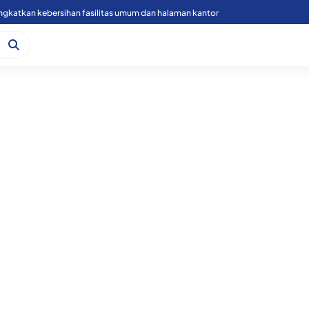
Rutan Labuhan deli gelar cek kesehatan gratis dan donor darah