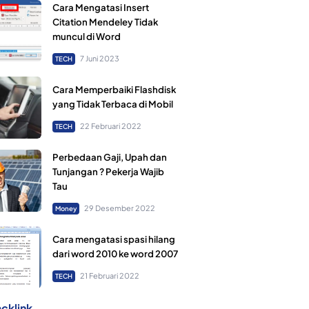
Cara Mengatasi Insert
Citation Mendeley Tidak
muncul di Word
7 Juni 2023
TECH
Cara Memperbaiki Flashdisk
yang Tidak Terbaca di Mobil
22 Februari 2022
TECH
Perbedaan Gaji, Upah dan
Tunjangan ? Pekerja Wajib
Tau
29 Desember 2022
Money
Cara mengatasi spasi hilang
dari word 2010 ke word 2007
21 Februari 2022
TECH
cklink