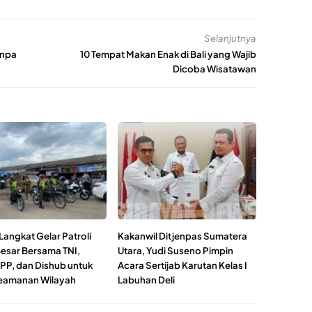
Selanjutnya
anpa
10 Tempat Makan Enak di Bali yang Wajib
Dicoba Wisatawan
Langkat Gelar Patroli
Kakanwil Ditjenpas Sumatera
Besar Bersama TNI,
Utara, Yudi Suseno Pimpin
 PP, dan Dishub untuk
Acara Sertijab Karutan Kelas I
eamanan Wilayah
Labuhan Deli