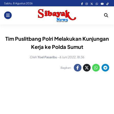
Skip
Sabtu, 8 Agustus 2026
to
content
Tim Puslitbang Polri Melakukan Kunjungan
Kerja ke Polda Sumut
Oleh
Yoel Pasaribu
-
6 Juni 2022, 18:36
Bagikan: