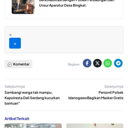
Unsur Aparatur Desa Bingkat.
=
=
Komentar
Bagikan:
Sebelumnya
Selanjutnya
Sambangi warga tak mampu,
Personil Polsek
Kapolresta Deli Serdang kucurkan
IdanogawoBagikan Masker Gratis
bantuan”
Artikel Terkait