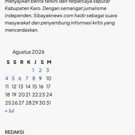
menyajikan berita terkini dan terpercaya seputar
Kabupaten Karo. Dengan semangat jurnalisme
independen, Sibayaknews.com hadir sebagai suara
masyarakat dan penyambung informasi kritis yang
mencerdaskan.
Agustus 2026
S
S
R
K
J
S
M
1
2
3
4
5
6
7
8
9
10
11
12
13
14
15
16
17
18
19
20
21
22
23
24
25
26
27
28
29
30
31
« Jul
REDAKSI