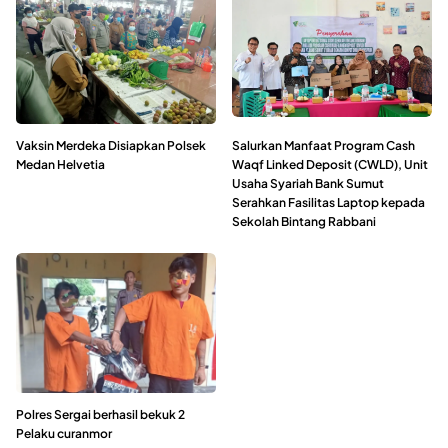
Vaksin Merdeka Disiapkan Polsek
Salurkan Manfaat Program Cash
Medan Helvetia
Waqf Linked Deposit (CWLD), Unit
Usaha Syariah Bank Sumut
Serahkan Fasilitas Laptop kepada
Sekolah Bintang Rabbani
Polres Sergai berhasil bekuk 2
Pelaku curanmor