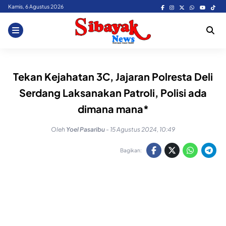
Skip
Kamis, 6 Agustus 2026
to
content
Tekan Kejahatan 3C, Jajaran Polresta Deli
Serdang Laksanakan Patroli, Polisi ada
dimana mana*
Oleh
Yoel Pasaribu
-
15 Agustus 2024, 10:49
Bagikan: