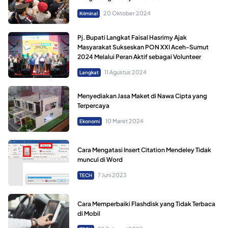
20 Oktober 2024
Kriminal
Pj. Bupati Langkat Faisal Hasrimy Ajak
Masyarakat Sukseskan PON XXI Aceh-Sumut
2024 Melalui Peran Aktif sebagai Volunteer
11 Agustus 2024
Langkat
Menyediakan Jasa Maket di Nawa Cipta yang
Terpercaya
10 Maret 2024
Ekonomi
Cara Mengatasi Insert Citation Mendeley Tidak
muncul di Word
7 Juni 2023
TECH
Cara Memperbaiki Flashdisk yang Tidak Terbaca
di Mobil