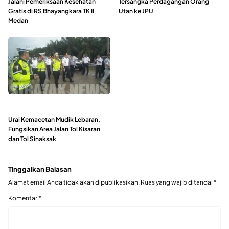
Jalani Pemeriksaan Kesehatan
Tersangka Perdagangan Orang
Gratis di RS Bhayangkara TK II
Utan ke JPU
Medan
Urai Kemacetan Mudik Lebaran,
Fungsikan Area Jalan Tol Kisaran
dan Tol Sinaksak
Tinggalkan Balasan
Alamat email Anda tidak akan dipublikasikan.
Ruas yang wajib ditandai
*
Komentar
*