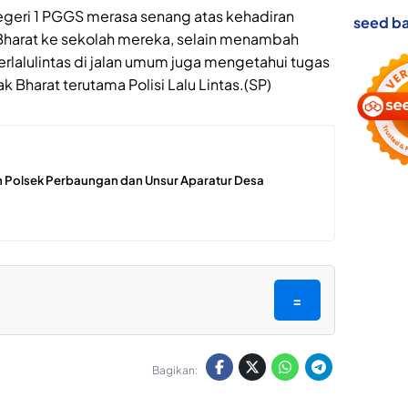
egeri 1 PGGS merasa senang atas kehadiran
seed ba
 Bharat ke sekolah mereka, selain menambah
erlalulintas di jalan umum juga mengetahui tugas
k Bharat terutama Polisi Lalu Lintas.(SP)
 Polsek Perbaungan dan Unsur Aparatur Desa
=
Bagikan: