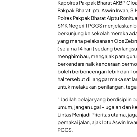
Kapolres Pakpak Bharat AKBP Oloan 
Pakpak Bharat Iptu Aswin Irwan, S
Polres Pakpak Bharat Aiptu Ronitua
SMK Negeri 1 PGGS menjelaskan ba
berkunjung ke sekolah mereka ada
yang mana pelaksanaan Ops Zebra
( selama 14 hari ) sedang berlangsu
menghimbau, mengajak para guru d
berkendara naik kenderaan bermot
boleh berboncengan lebih dari 1 o
hal tersebut di langgar maka sat l
untuk melakukan penilangan, tegas
” Jadilah pelajar yang berdisiplin
umum, jangan ugal – ugalan dan k
Lintas Menjadi Prioritas utama, ja
pemakai jalan, ajak Iptu Aswin Irw
PGGS.