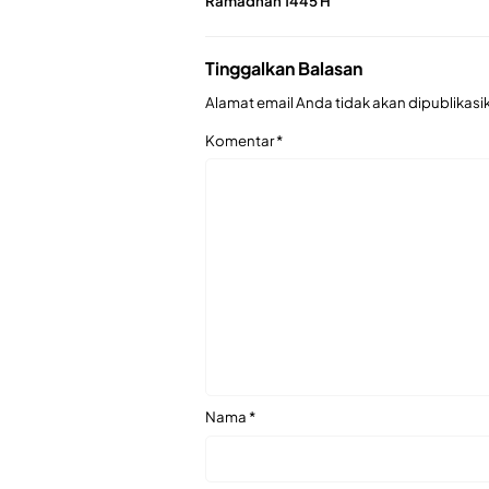
Ramadhan 1445 H
Tinggalkan Balasan
Alamat email Anda tidak akan dipublikasi
Komentar
*
Nama
*