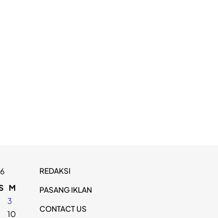
REDAKSI
26
S
M
PASANG IKLAN
2
3
CONTACT US
9
10