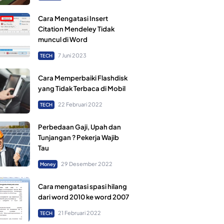
Cara Mengatasi Insert
Citation Mendeley Tidak
muncul di Word
7 Juni 2023
TECH
Cara Memperbaiki Flashdisk
yang Tidak Terbaca di Mobil
22 Februari 2022
TECH
Perbedaan Gaji, Upah dan
Tunjangan ? Pekerja Wajib
Tau
29 Desember 2022
Money
Cara mengatasi spasi hilang
dari word 2010 ke word 2007
21 Februari 2022
TECH