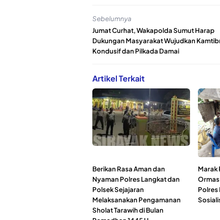
Sebelumnya
Jumat Curhat, Wakapolda Sumut Harap
Dukungan Masyarakat Wujudkan Kamti
Kondusif dan Pilkada Damai
Artikel Terkait
Berikan Rasa Aman dan
Marak 
Nyaman Polres Langkat dan
Ormas,
Polsek Sejajaran
Polres
Melaksanakan Pengamanan
Sosiali
Sholat Tarawih di Bulan