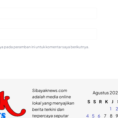
ya pada peramban ini untuk komentar saya berikutnya.
Sibayaknews.com
Agustus 20
adalah media online
S
S
R
K
J
lokal yang menyajikan
1
berita terkini dan
terpercaya seputar
4
5
6
7
8