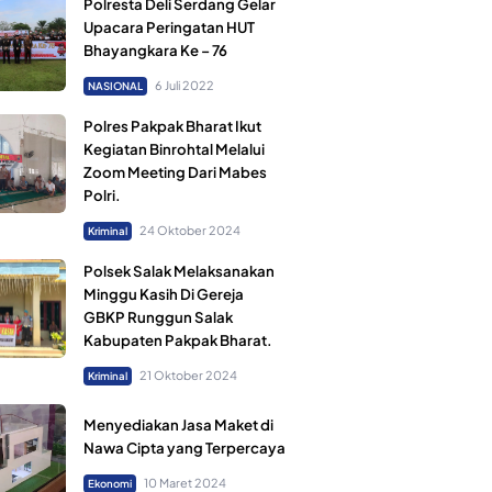
Polresta Deli Serdang Gelar
Upacara Peringatan HUT
Bhayangkara Ke – 76
6 Juli 2022
NASIONAL
Polres Pakpak Bharat Ikut
Kegiatan Binrohtal Melalui
Zoom Meeting Dari Mabes
Polri.
24 Oktober 2024
Kriminal
Polsek Salak Melaksanakan
Minggu Kasih Di Gereja
GBKP Runggun Salak
Kabupaten Pakpak Bharat.
21 Oktober 2024
Kriminal
Menyediakan Jasa Maket di
Nawa Cipta yang Terpercaya
10 Maret 2024
Ekonomi