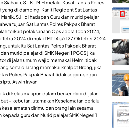
Siahaan, S.I.K., M.H melalui Kasat Lantas Polres
.H yang di dampingi Kanit Regident Sat Lantas
 Manik, S.H di hadapan Guru dan murid pelajar
hwa tujuan Sat Lantas Polres Pakpak Bharat
lah terkait pelaksanaan Ops Zebra Toba 2024,
 Toba 2024 di mulai TMT 14 s/d 27 Oktober 2024
ng, untuk itu Sat Lantas Polres Pakpak Bharat
an murid pelajar di SMK Negeri 1 PGGS jika
or di jalan umum wajib memakai Helm, tidak
rang serta dilarang memakai knalpot Brong, jika
antas Polres Pakpak Bharat tidak segan-segan
 Iptu Aswin Irwan
 baik di kelas maupun dalam berkendara di jalan
ebut – kebutan, utamakan Keselamatan berlalu
ga keselamatan dirimu dan orang lain sesama
an kepada guru dan Murid pelajar SMK Negeri 1