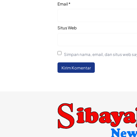
Email
*
Situs Web
Simpan nama, email, dan situs web sa