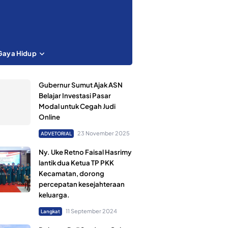
Gaya Hidup
Gubernur Sumut Ajak ASN
Belajar Investasi Pasar
Modal untuk Cegah Judi
Online
23 November 2025
ADVETORIAL
Ny. Uke Retno Faisal Hasrimy
lantik dua Ketua TP PKK
Kecamatan, dorong
percepatan kesejahteraan
keluarga.
11 September 2024
Langkat