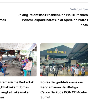
Selanjutnya
Jelang Pelantikan Presiden Dan Wakil Presiden
bmas
Polres Pakpak Bharat Gelar Apel Dan Patroli
Kota
Premanisme Berkedok
Polres Sergai Melaksanakan
 Bhabinkamtibmas
Pengamanan Hari Ketiga
 Langkat Laksanakan
Cabor Berkuda PON XXI Aceh-
sasi
Sumut