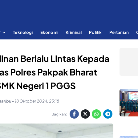
T
Teknologi
Ekonomi
Kriminal
Politik
Pertanian
inan Berlalu Lintas Kepada
tas Polres Pakpak Bharat
SMK Negeri 1 PGGS
saribu
-
18 Oktober 2024, 23:18
Bagikan: