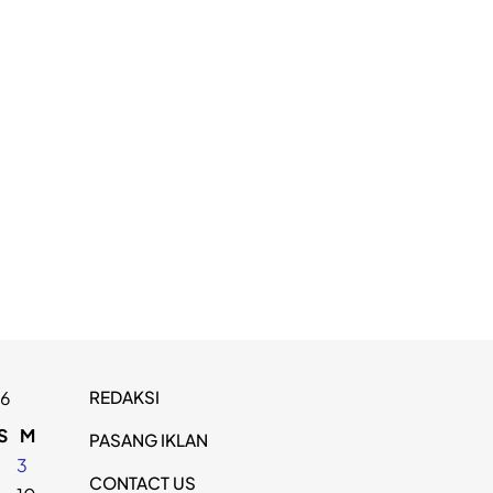
REDAKSI
26
S
M
PASANG IKLAN
2
3
CONTACT US