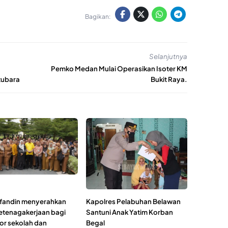
Bagikan:
Selanjutnya
Pemko Medan Mulai Operasikan Isoter KM
tubara
Bukit Raya.
fandin menyerahkan
Kapolres Pelabuhan Belawan
etenagakerjaan bagi
Santuni Anak Yatim Korban
or sekolah dan
Begal