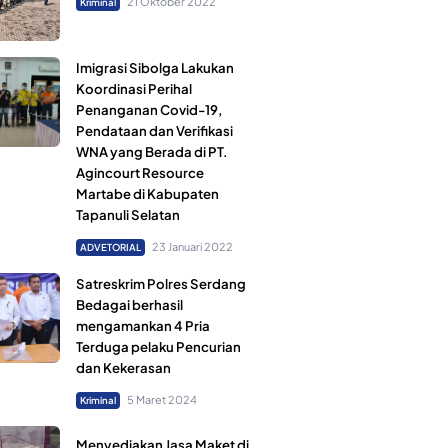
21 Oktober 2022
Kriminal
Imigrasi Sibolga Lakukan
Koordinasi Perihal
Penanganan Covid-19,
Pendataan dan Verifikasi
WNA yang Berada di PT.
Agincourt Resource
Martabe di Kabupaten
Tapanuli Selatan
23 Januari 2022
ADVETORIAL
Satreskrim Polres Serdang
Bedagai berhasil
mengamankan 4 Pria
Terduga pelaku Pencurian
dan Kekerasan
5 Maret 2024
Kriminal
Menyediakan Jasa Maket di