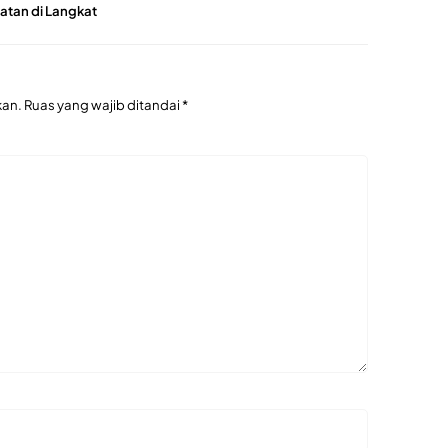
tan di Langkat
kan.
Ruas yang wajib ditandai
*