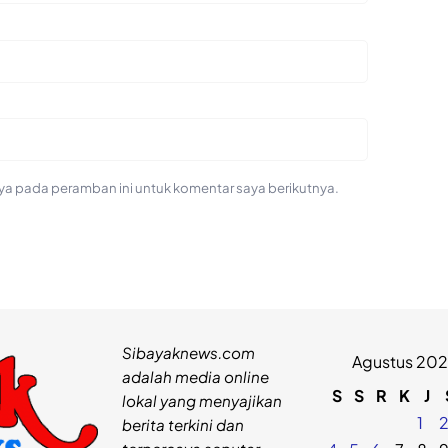
ya pada peramban ini untuk komentar saya berikutnya.
Sibayaknews.com
Agustus 20
adalah media online
S
S
R
K
J
lokal yang menyajikan
1
berita terkini dan