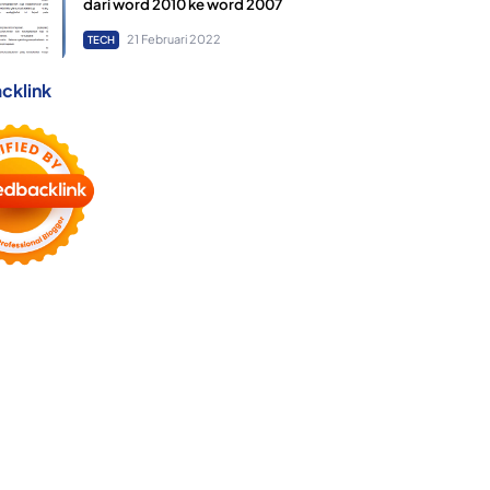
dari word 2010 ke word 2007
21 Februari 2022
TECH
cklink