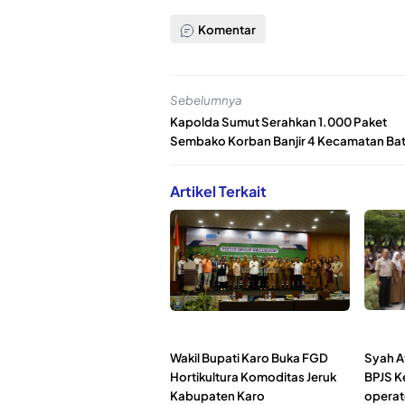
Komentar
Sebelumnya
Kapolda Sumut Serahkan 1.000 Paket
Sembako Korban Banjir 4 Kecamatan Ba
Artikel Terkait
Wakil Bupati Karo Buka FGD
Syah A
Hortikultura Komoditas Jeruk
BPJS K
Kabupaten Karo
operat