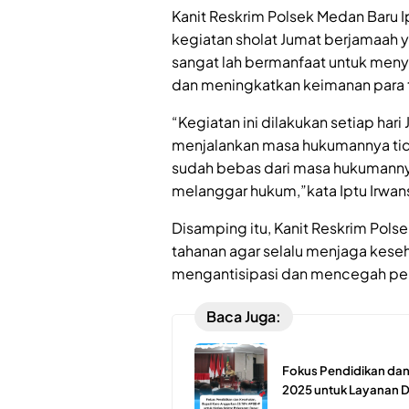
Kanit Reskrim Polsek Medan Baru 
kegiatan sholat Jumat berjamaah 
sangat lah bermanfaat untuk menya
dan meningkatkan keimanan para 
“Kegiatan ini dilakukan setiap ha
menjalankan masa hukumannya tid
sudah bebas dari masa hukumanny
melanggar hukum,”kata Iptu Irwan
Disamping itu, Kanit Reskrim Pol
tahanan agar selalu menjaga kese
mengantisipasi dan mencegah pe
Baca Juga:
Fokus Pendidikan da
2025 untuk Layanan 