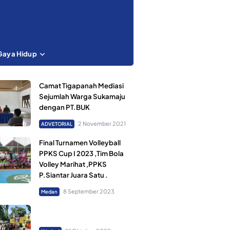
Gaya Hidup
Camat Tigapanah Mediasi
Sejumlah Warga Sukamaju
dengan PT.BUK
2 November 2021
ADVETORIAL
Final Turnamen Volleyball
PPKS Cup I 2023 ,Tim Bola
Volley Marihat ,PPKS
P.Siantar Juara Satu .
8 September 2023
Medan