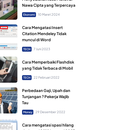
Nawa Cipta yang Terpercaya
10 Maret 2024
Ekonomi
Cara Mengatasi Insert
Citation Mendeley Tidak
muncul di Word
7 Juni 2023
TECH
Cara Memperbaiki Flashdisk
yang Tidak Terbaca di Mobil
22 Februari 2022
TECH
Perbedaan Gaji, Upah dan
Tunjangan ? Pekerja Wajib
Tau
29 Desember 2022
Money
Cara mengatasi spasi hilang