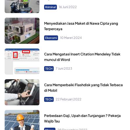
16 Juni 2022
Kriminal
Menyediakan Jasa Maket di Nawa Cipta yang
Terpercaya
10 Maret 2024
Ekonomi
Cara Mengatasi Insert Citation Mendeley Tidak
muncul di Word
7 Juni 2023
TECH
Cara Memperbaiki Flashdisk yang Tidak Terbaca
di Mobil
22 Februari 2022
TECH
Perbedaan Gaji, Upah dan Tunjangan ? Pekerja
Wajib Tau
29 Desember 2022