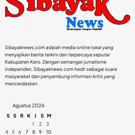
Sibayaknews.com adalah media online lokal yang
menyajikan berita terkini dan terpercaya seputar
Kabupaten Karo. Dengan semangat jurnalisme
independen, Sibayaknews.com hadir sebagai suara
masyarakat dan penyambung informasi kritis yang
mencerdaskan.
Agustus 2026
S
S
R
K
J
S
M
1
2
3
4
5
6
7
8
9
10