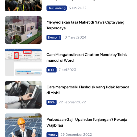
5 Juni 2022
Deli Serdang
Menyediakan Jasa Maket di Nawa Cipta yang
Terpercaya
10 Maret 2024
Ekonomi
Cara Mengatasi Insert Citation Mendeley Tidak
muncul di Word
7 Juni 2023
TECH
Cara Memperbaiki Flashdisk yang Tidak Terbaca
di Mobil
22 Februari 2022
TECH
Perbedaan Gaji, Upah dan Tunjangan ? Pekerja
Wajib Tau
29 Desember 2022
Money