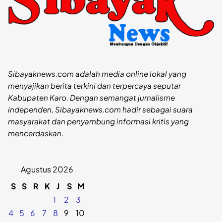
Sibayaknews.com adalah media online lokal yang
menyajikan berita terkini dan terpercaya seputar
Kabupaten Karo. Dengan semangat jurnalisme
independen, Sibayaknews.com hadir sebagai suara
masyarakat dan penyambung informasi kritis yang
mencerdaskan.
Agustus 2026
S
S
R
K
J
S
M
1
2
3
4
5
6
7
8
9
10