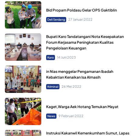
Bid Propam Poldasu Gelar OPS Gaktiblin
27 Januari 2022
Deli Serdang
Bupati Karo Tandatangani Nota Kesepakatan
Forum Kerjasama Peningkatan Kualitas
Pengelolaan Keuangan
14 Juni 2023
Karo
in Nias menggelar Pengamanan Ibadah
Kebaktian Kenaikan Isa Almasih
26 Mei 2022
Kriminal
Kaget,Warga Aek Hotang Temukan Mayat
9 Februari 2022
News
Instruksi Kakanwil Kemenkumham Sumut, Lapas