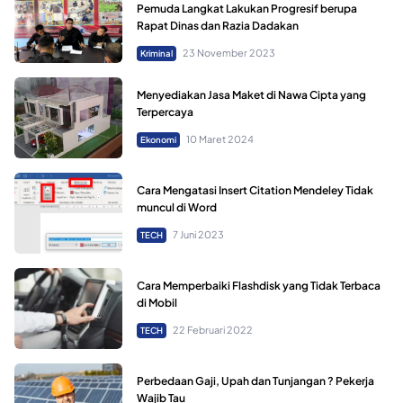
Pemuda Langkat Lakukan Progresif berupa
Rapat Dinas dan Razia Dadakan
23 November 2023
Kriminal
Menyediakan Jasa Maket di Nawa Cipta yang
Terpercaya
10 Maret 2024
Ekonomi
Cara Mengatasi Insert Citation Mendeley Tidak
muncul di Word
7 Juni 2023
TECH
Cara Memperbaiki Flashdisk yang Tidak Terbaca
di Mobil
22 Februari 2022
TECH
Perbedaan Gaji, Upah dan Tunjangan ? Pekerja
Wajib Tau