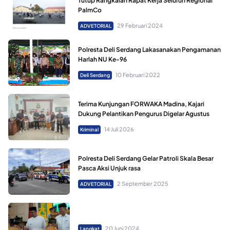
Tutup Rangkaian Rapat Kerja Seluruh Regional
PalmCo
29 Februari 2024
ADVETORIAL
Polresta Deli Serdang Lakasanakan Pengamanan
Harlah NU Ke-96
10 Februari 2022
Deli Serdang
Terima Kunjungan FORWAKA Madina, Kajari
Dukung Pelantikan Pengurus Digelar Agustus
14 Juli 2026
Kriminal
Polresta Deli Serdang Gelar Patroli Skala Besar
Pasca Aksi Unjuk rasa
2 September 2025
ADVETORIAL
20 Juni 2024
Langkat