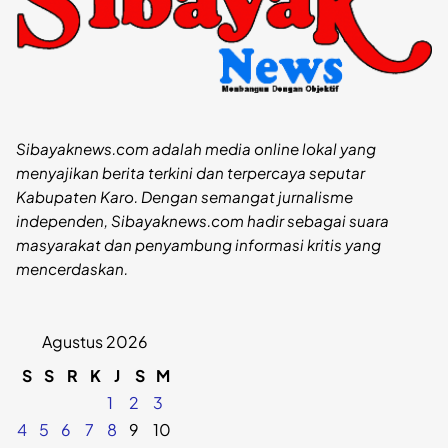
Sibayaknews.com adalah media online lokal yang
menyajikan berita terkini dan terpercaya seputar
Kabupaten Karo. Dengan semangat jurnalisme
independen, Sibayaknews.com hadir sebagai suara
masyarakat dan penyambung informasi kritis yang
mencerdaskan.
Agustus 2026
S
S
R
K
J
S
M
1
2
3
4
5
6
7
8
9
10