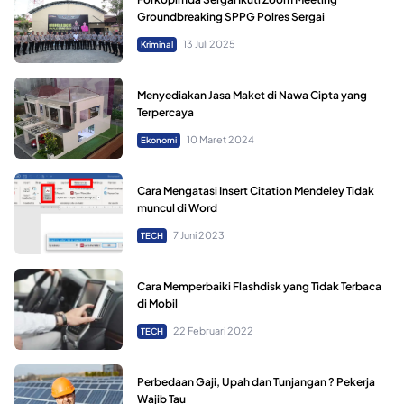
Groundbreaking SPPG Polres Sergai
13 Juli 2025
Kriminal
Menyediakan Jasa Maket di Nawa Cipta yang
Terpercaya
10 Maret 2024
Ekonomi
Cara Mengatasi Insert Citation Mendeley Tidak
muncul di Word
7 Juni 2023
TECH
Cara Memperbaiki Flashdisk yang Tidak Terbaca
di Mobil
22 Februari 2022
TECH
Perbedaan Gaji, Upah dan Tunjangan ? Pekerja
Wajib Tau