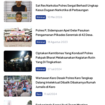
Sat Res Narkoba Polres Sergai Berhasil Ungkap
Kasus Dugaan Narkotika di Perbaungan
10 Mei 2026
Kriminal
Polres P, Sidempuan Apel Gelar Pasukan
Pengamanan Pilkades Serentak di 42 Desa.
18 Agustus 2023
Kriminal
Ciptakan Kamtibmas Yang Kondusif Polres
Pakpak Bharat Melaksanakan Kegiatan Rutin
Yang Di Tingkatkan
27 Juli 2024
Kriminal
Wartawan Karo Desak Polres Karo Tangkap
Dalang Intelektual Dibalik Dibakarnya Rumah
Jurnalis di Karo
11 Juli 2024
Karo
Forkopimda Sergai Ikuti Zoom Meeting