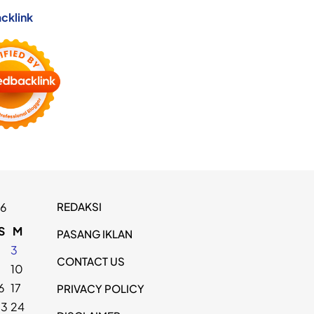
cklink
REDAKSI
26
S
M
PASANG IKLAN
2
3
CONTACT US
9
10
6
17
PRIVACY POLICY
23
24