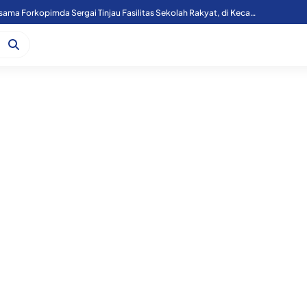
Kapoolres Sergai Bersama Forkopimda Sergai Tinjau Fasilitas Sekolah Rakyat, di Kecamatan Firdaus.