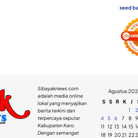
seed ba
Sibayaknews.com
Agustus 20
adalah media online
S
S
R
K
J
lokal yang menyajikan
1
berita terkini dan
terpercaya seputar
4
5
6
7
8
Kabupaten Karo.
11
12
13
14
15
1
Dengan semangat
18
19
20
21
22