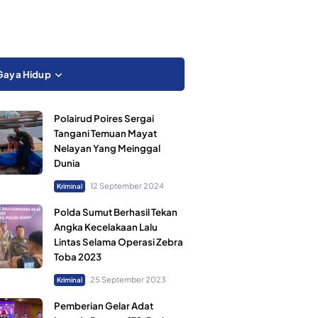
Gaya Hidup
Polairud Poires Sergai
Tangani Temuan Mayat
Nelayan Yang Meinggal
Dunia
12 September 2024
Kriminal
Polda Sumut Berhasil Tekan
Angka Kecelakaan Lalu
Lintas Selama Operasi Zebra
Toba 2023
25 September 2023
Kriminal
Pemberian Gelar Adat