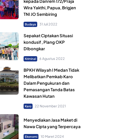
kepada Danrem 172/Praja
Wira Yakthi, Papua, Brigjen
TNI JO Sembiring
31 Juli 2022
Budaya
Sepakat Ciptakan Situasi
kondusif , Plang OKP
DIbongkar
6 Agustus 2022
Kriminal
BPKH Wilayah I Medan Tidak
Melibatkan Pemkab Karo
Dalam Pengukuran dan
Pemasangan Tanda Batas
Kawasan Hutan
22 November 2021
Karo
Menyediakan Jasa Maket di
Nawa Cipta yang Terpercaya
10 Maret 2024
Ekonomi