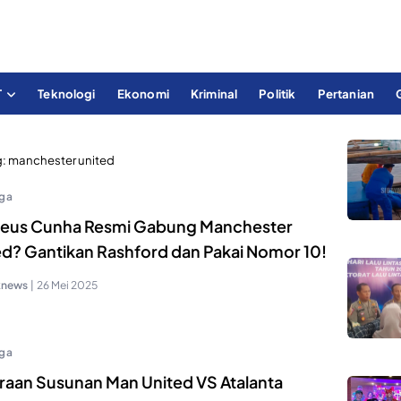
T
Teknologi
Ekonomi
Kriminal
Politik
Pertanian
g:
manchester united
ga
eus Cunha Resmi Gabung Manchester
ed? Gantikan Rashford dan Pakai Nomor 10!
knews
|
26 Mei 2025
ga
iraan Susunan Man United VS Atalanta