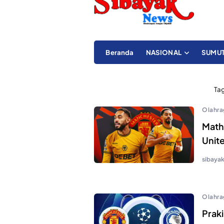
Beranda
NASIONAL
SUMU
Ta
Olahra
Math
Unit
sibaya
Olahra
Prak