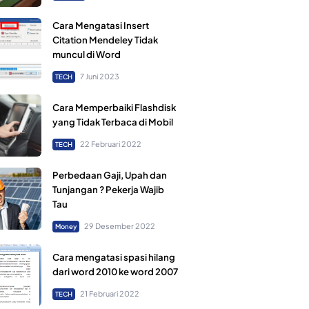
Cara Mengatasi Insert
Citation Mendeley Tidak
muncul di Word
7 Juni 2023
TECH
Cara Memperbaiki Flashdisk
yang Tidak Terbaca di Mobil
22 Februari 2022
TECH
Perbedaan Gaji, Upah dan
Tunjangan ? Pekerja Wajib
Tau
29 Desember 2022
Money
Cara mengatasi spasi hilang
dari word 2010 ke word 2007
21 Februari 2022
TECH