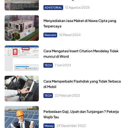
12 Agustus 2025
ADVETORIAL
Menyediakan Jasa Maket di Nawa Cipta yang
Terpercaya
10 Maret 2024
Ekonomi
Cara Mengatasi Insert Citation Mendeley Tidak
muncul di Word
7 Juni 2023
TECH
Cara Memperbaiki Flashdisk yang Tidak Terbaca
di Mobil
22 Februari 2022
TECH
Perbedaan Gaji, Upah dan Tunjangan ? Pekerja
Wajib Tau
29 Desember 2022
Money