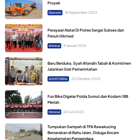
Proyek
18 September 2024
Ekonomi
Perayaan Natal Di Polres Sergai Sukses dan
Penuh Hikmad
9 Januari 2025
Kriminal
Baru Berduka, Syah Afandin Tabah & Komitmen
Jalankan Giat Pemerintahan
20 Oktober 2023
ADVETORIAL
Fun Bike Digelar Polda Sumut dan Kodam I BB
Meriah
20 Juni 2022
Kriminal
Tumpukan Sampah di TPA Rawakucing
Berserakan di Bahu Jalan, Diduga Ancam
Keselamatan Pengendara