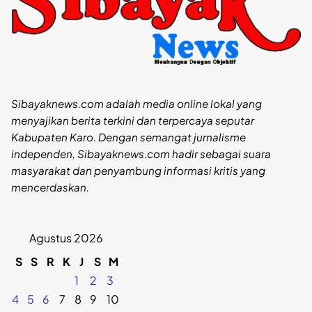
Sibayaknews.com adalah media online lokal yang
menyajikan berita terkini dan terpercaya seputar
Kabupaten Karo. Dengan semangat jurnalisme
independen, Sibayaknews.com hadir sebagai suara
masyarakat dan penyambung informasi kritis yang
mencerdaskan.
Agustus 2026
S
S
R
K
J
S
M
1
2
3
4
5
6
7
8
9
10