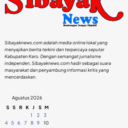
Sibayaknews.com adalah media online lokal yang
menyajikan berita terkini dan terpercaya seputar
Kabupaten Karo. Dengan semangat jurnalisme
independen, Sibayaknews.com hadir sebagai suara
masyarakat dan penyambung informasi kritis yang
mencerdaskan.
Agustus 2026
S
S
R
K
J
S
M
1
2
3
4
5
6
7
8
9
10