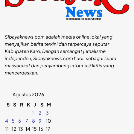
Sibayaknews.com adalah media online lokal yang
menyajikan berita terkini dan terpercaya seputar
Kabupaten Karo. Dengan semangat jurnalisme
independen, Sibayaknews.com hadir sebagai suara
masyarakat dan penyambung informasi kritis yang
mencerdaskan.
Agustus 2026
S
S
R
K
J
S
M
1
2
3
4
5
6
7
8
9
10
11
12
13
14
15
16
17