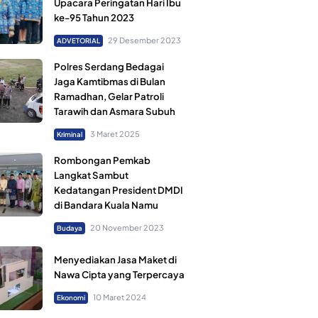
Upacara Peringatan Hari Ibu
ke-95 Tahun 2023
29 Desember 2023
ADVETORIAL
Polres Serdang Bedagai
Jaga Kamtibmas di Bulan
Ramadhan, Gelar Patroli
Tarawih dan Asmara Subuh
3 Maret 2025
Kriminal
Rombongan Pemkab
Langkat Sambut
Kedatangan President DMDI
di Bandara Kuala Namu
20 November 2023
Budaya
Menyediakan Jasa Maket di
Nawa Cipta yang Terpercaya
10 Maret 2024
Ekonomi