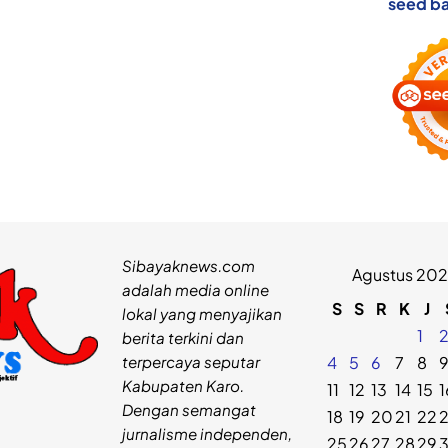
seed ba
Sibayaknews.com
Agustus 20
adalah media online
S
S
R
K
J
lokal yang menyajikan
1
berita terkini dan
terpercaya seputar
4
5
6
7
8
Kabupaten Karo.
11
12
13
14
15
1
Dengan semangat
18
19
20
21
22
jurnalisme independen,
25
26
27
28
29