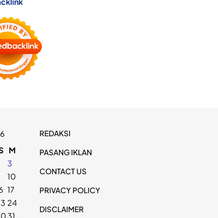
cklink
REDAKSI
26
S
M
PASANG IKLAN
2
3
CONTACT US
9
10
6
17
PRIVACY POLICY
23
24
DISCLAIMER
30
31