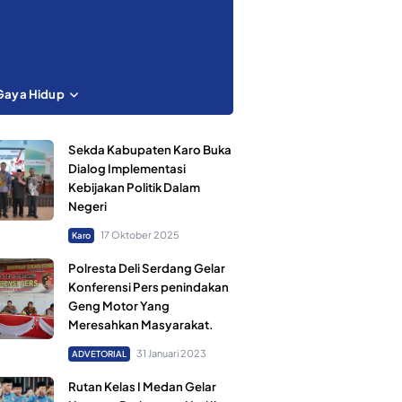
Gaya Hidup
Sekda Kabupaten Karo Buka
Dialog Implementasi
Kebijakan Politik Dalam
Negeri
17 Oktober 2025
Karo
Polresta Deli Serdang Gelar
Konferensi Pers penindakan
Geng Motor Yang
Meresahkan Masyarakat.
31 Januari 2023
ADVETORIAL
Rutan Kelas I Medan Gelar