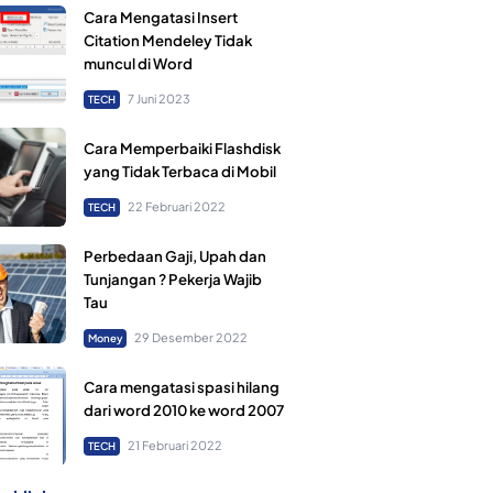
Cara Mengatasi Insert
Citation Mendeley Tidak
muncul di Word
7 Juni 2023
TECH
Cara Memperbaiki Flashdisk
yang Tidak Terbaca di Mobil
22 Februari 2022
TECH
Perbedaan Gaji, Upah dan
Tunjangan ? Pekerja Wajib
Tau
29 Desember 2022
Money
Cara mengatasi spasi hilang
dari word 2010 ke word 2007
21 Februari 2022
TECH