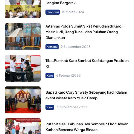
Langkat Bergerak
15 Maret 2024
Ekonomi
Jatanras Polda Sumut Sikat Perjudian di Karo:
Mesin Judi, Uang Tunai, dan Puluhan Orang
Diamankan
9 September 2025
Kriminal
Tiba,Pemkab Karo Sambut Kedatangan Presiden
RI
6 Februari 2022
Karo
Bupati Karo Cory Sriwaty Sebayang hadir dalam
event wisata Karo Music Camp
30 November 2022
Karo
Rutan Kelas 1 Labuhan Deli Sembeli 3 Ekor Hewan
Kurban Bersama Warga Binaan