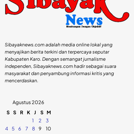
Sibayaknews.com adalah media online lokal yang
menyajikan berita terkini dan terpercaya seputar
Kabupaten Karo. Dengan semangat jurnalisme
independen, Sibayaknews.com hadir sebagai suara
masyarakat dan penyambung informasi kritis yang
mencerdaskan.
Agustus 2026
S
S
R
K
J
S
M
1
2
3
4
5
6
7
8
9
10