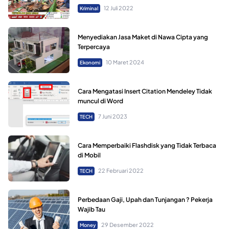
12 Juli 2022
Kriminal
Menyediakan Jasa Maket di Nawa Cipta yang
Terpercaya
10 Maret 2024
Ekonomi
Cara Mengatasi Insert Citation Mendeley Tidak
muncul di Word
7 Juni 2023
TECH
Cara Memperbaiki Flashdisk yang Tidak Terbaca
di Mobil
22 Februari 2022
TECH
Perbedaan Gaji, Upah dan Tunjangan ? Pekerja
Wajib Tau
29 Desember 2022
Money