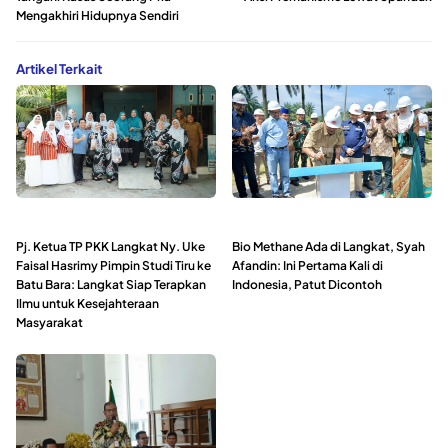
Mengakhiri Hidupnya Sendiri
Artikel Terkait
Pj. Ketua TP PKK Langkat Ny. Uke
Bio Methane Ada di Langkat, Syah
Faisal Hasrimy Pimpin Studi Tiru ke
Afandin: Ini Pertama Kali di
Batu Bara: Langkat Siap Terapkan
Indonesia, Patut Dicontoh
Ilmu untuk Kesejahteraan
Masyarakat