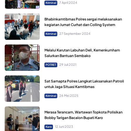
7 April 2024
Kriminal
Bhabinkamtibmas Polres sergai melaksanakan
kegiatan Jumat Curhat dan Colling System
27 September 2024
Kriminal
Melalui Karutan Labuhan Deli, Kemenkumham
Salurkan Bantuan Sembako
29 Juli 2021
POTRET
Sat Samapta Polres Langkat Laksanakan Patroli
untuk Jaga Situasi Kamtibmas
26 Mei 2025
Kriminal
Merasa Terancam, Wartawan Topkota Polisikan
Bobby Tarigan Bacalon Bupati Karo
12 Juni 2023
Karo