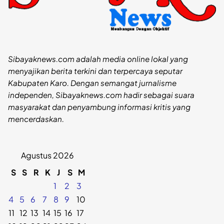
Sibayaknews.com adalah media online lokal yang
menyajikan berita terkini dan terpercaya seputar
Kabupaten Karo. Dengan semangat jurnalisme
independen, Sibayaknews.com hadir sebagai suara
masyarakat dan penyambung informasi kritis yang
mencerdaskan.
Agustus 2026
S
S
R
K
J
S
M
1
2
3
4
5
6
7
8
9
10
11
12
13
14
15
16
17