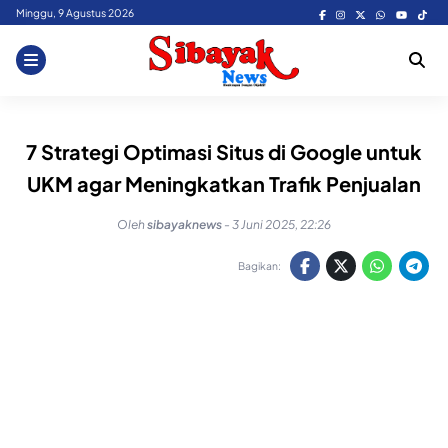
Skip
Minggu, 9 Agustus 2026
to
content
7 Strategi Optimasi Situs di Google untuk
UKM agar Meningkatkan Trafik Penjualan
Oleh
sibayaknews
-
3 Juni 2025, 22:26
Bagikan: