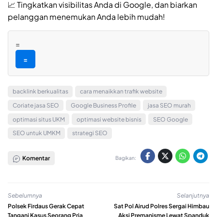
📈 Tingkatkan visibilitas Anda di Google, dan biarkan
pelanggan menemukan Anda lebih mudah!
=
=
backlink berkualitas
cara menaikkan trafik website
Coriate jasa SEO
Google Business Profile
jasa SEO murah
optimasi situs UKM
optimasi website bisnis
SEO Google
SEO untuk UMKM
strategi SEO
Komentar
Bagikan:
Sebelumnya
Selanjutnya
Polsek Firdaus Gerak Cepat
Sat Pol Airud Polres Sergai Himbau
Tangani Kasus Seorang Pria
Aksi Premanisme Lewat Spanduk