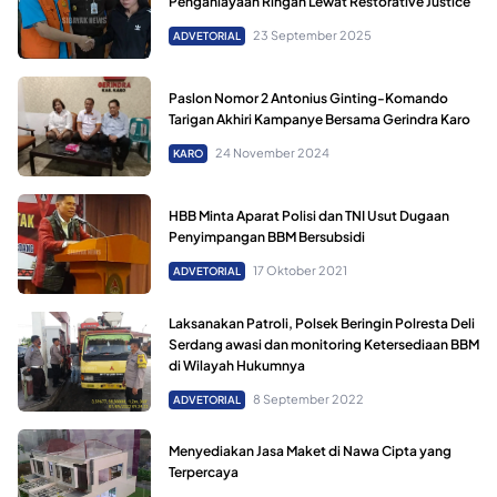
Penganiayaan Ringan Lewat Restorative Justice
23 September 2025
ADVETORIAL
Paslon Nomor 2 Antonius Ginting-Komando
Tarigan Akhiri Kampanye Bersama Gerindra Karo
24 November 2024
KARO
HBB Minta Aparat Polisi dan TNI Usut Dugaan
Penyimpangan BBM Bersubsidi
17 Oktober 2021
ADVETORIAL
Laksanakan Patroli, Polsek Beringin Polresta Deli
Serdang awasi dan monitoring Ketersediaan BBM
di Wilayah Hukumnya
8 September 2022
ADVETORIAL
Menyediakan Jasa Maket di Nawa Cipta yang
Terpercaya