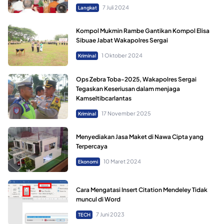
7 Juli 2024
Langkat
Kompol Mukmin Rambe Gantikan Kompol Elisa
Sibuae Jabat Wakapolres Sergai
1 Oktober 2024
Kriminal
Ops Zebra Toba-2025, Wakapolres Sergai
Tegaskan Keseriusan dalam menjaga
Kamseltibcarlantas
17 November 2025
Kriminal
Menyediakan Jasa Maket di Nawa Cipta yang
Terpercaya
10 Maret 2024
Ekonomi
Cara Mengatasi Insert Citation Mendeley Tidak
muncul di Word
7 Juni 2023
TECH