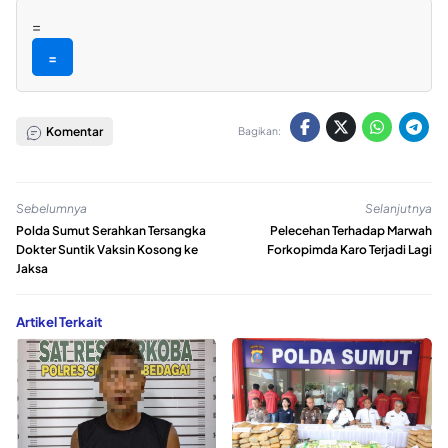
=
=
Komentar
Bagikan:
Sebelumnya
Selanjutnya
Polda Sumut Serahkan Tersangka
Pelecehan Terhadap Marwah
Dokter Suntik Vaksin Kosong ke
Forkopimda Karo Terjadi Lagi
Jaksa
Artikel Terkait