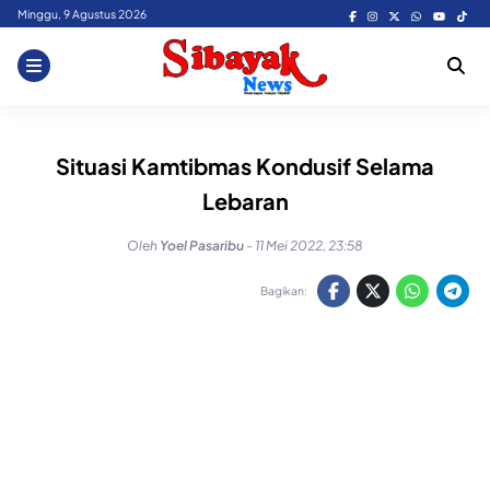
Skip
Minggu, 9 Agustus 2026
to
content
Situasi Kamtibmas Kondusif Selama
Lebaran
Oleh
Yoel Pasaribu
-
11 Mei 2022, 23:58
Bagikan: