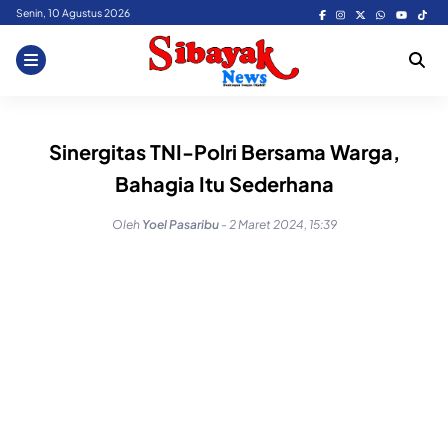
Skip
Senin, 10 Agustus 2026
to
content
Sinergitas TNI-Polri Bersama Warga,
Bahagia Itu Sederhana
Oleh
Yoel Pasaribu
-
2 Maret 2024, 15:39