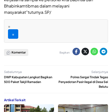
Bhabinkamtibmas dalam melayani
masyarakat”tuturnya.SP/
=
=
Komentar
Bagikan:
Sebelumnya
Selanjutnya
DWP Kabupaten Langkat Bagikan
Polres Sergai Tindak Tegas
500 Paket Takjil Ramadan
Penyedotan Pasir ilegal di Desa Sei
Belutu
Artikel Terkait