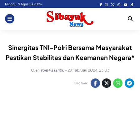
Skip
Minggu, 9 Agustus 2026
to
content
Sinergitas TNI-Polri Bersama Masyarakat
Pastikan Stabilitas dan Keamanan Negara*
Oleh
Yoel Pasaribu
-
29 Februari 2024, 23:03
Bagikan: