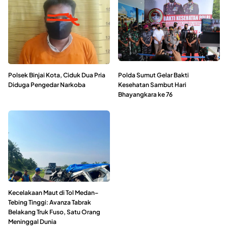
Polsek Binjai Kota, Ciduk Dua Pria
Polda Sumut Gelar Bakti
Diduga Pengedar Narkoba
Kesehatan Sambut Hari
Bhayangkara ke 76
Kecelakaan Maut di Tol Medan–
Tebing Tinggi: Avanza Tabrak
Belakang Truk Fuso, Satu Orang
Meninggal Dunia