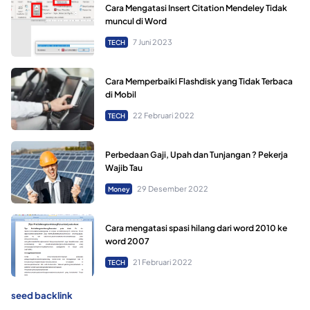
Cara Mengatasi Insert Citation Mendeley Tidak
muncul di Word
7 Juni 2023
TECH
Cara Memperbaiki Flashdisk yang Tidak Terbaca
di Mobil
22 Februari 2022
TECH
Perbedaan Gaji, Upah dan Tunjangan ? Pekerja
Wajib Tau
29 Desember 2022
Money
Cara mengatasi spasi hilang dari word 2010 ke
word 2007
21 Februari 2022
TECH
seed backlink