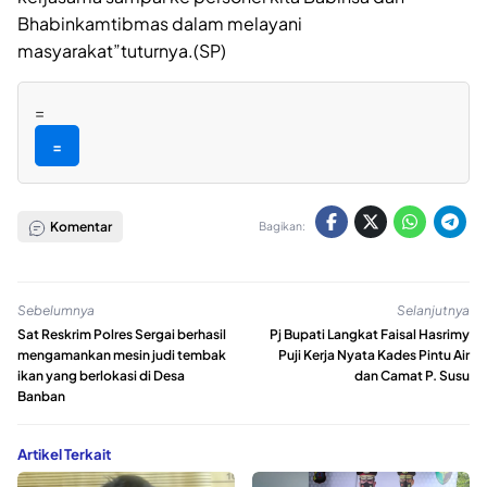
Bhabinkamtibmas dalam melayani
masyarakat”tuturnya.(SP)
=
=
Komentar
Bagikan:
Sebelumnya
Selanjutnya
Sat Reskrim Polres Sergai berhasil
Pj Bupati Langkat Faisal Hasrimy
mengamankan mesin judi tembak
Puji Kerja Nyata Kades Pintu Air
ikan yang berlokasi di Desa
dan Camat P. Susu
Banban
Artikel Terkait