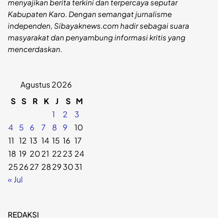
menyajikan berita terkini dan terpercaya seputar
Kabupaten Karo. Dengan semangat jurnalisme
independen, Sibayaknews.com hadir sebagai suara
masyarakat dan penyambung informasi kritis yang
mencerdaskan.
Agustus 2026
S
S
R
K
J
S
M
1
2
3
4
5
6
7
8
9
10
11
12
13
14
15
16
17
18
19
20
21
22
23
24
25
26
27
28
29
30
31
« Jul
REDAKSI