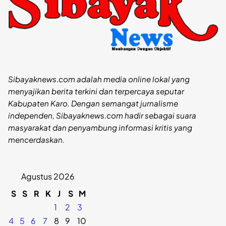
Sibayaknews.com adalah media online lokal yang
menyajikan berita terkini dan terpercaya seputar
Kabupaten Karo. Dengan semangat jurnalisme
independen, Sibayaknews.com hadir sebagai suara
masyarakat dan penyambung informasi kritis yang
mencerdaskan.
Agustus 2026
S
S
R
K
J
S
M
1
2
3
4
5
6
7
8
9
10