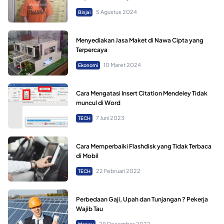
5 Agustus 2024
Binjai
Menyediakan Jasa Maket di Nawa Cipta yang
Terpercaya
10 Maret 2024
Ekonomi
Cara Mengatasi Insert Citation Mendeley Tidak
muncul di Word
7 Juni 2023
TECH
Cara Memperbaiki Flashdisk yang Tidak Terbaca
di Mobil
22 Februari 2022
TECH
Perbedaan Gaji, Upah dan Tunjangan ? Pekerja
Wajib Tau
29 Desember 2022