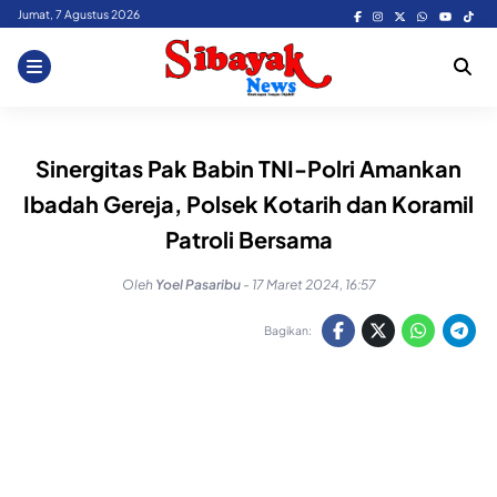
Skip
Jumat, 7 Agustus 2026
to
content
Sinergitas Pak Babin TNI-Polri Amankan
Ibadah Gereja, Polsek Kotarih dan Koramil
Patroli Bersama
Oleh
Yoel Pasaribu
-
17 Maret 2024, 16:57
Bagikan: