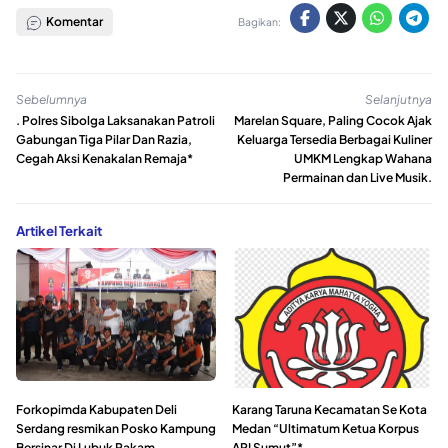
Komentar
Bagikan:
Sebelumnya
Selanjutnya
. Polres Sibolga Laksanakan Patroli
Marelan Square, Paling Cocok Ajak
Gabungan Tiga Pilar Dan Razia,
Keluarga Tersedia Berbagai Kuliner
Cegah Aksi Kenakalan Remaja*
UMKM Lengkap Wahana
Permainan dan Live Musik.
Artikel Terkait
Forkopimda Kabupaten Deli
Karang Taruna Kecamatan Se Kota
Serdang resmikan Posko Kampung
Medan “Ultimatum Ketua Korpus
Bersinar Di Lubuk Pakam
API Sumut”*