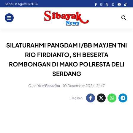
Skip
Sabtu, 8 Agustus 2026
to
content
SILATURAHMI PANGDAM I/BB MAYJEN TNI
RIO FIRDIANTO, SH BESERTA
ROMBONGAN DI MAKO POLRESTA DELI
SERDANG
Oleh
Yoel Pasaribu
-
10 Desember 2024, 21:47
Bagikan: