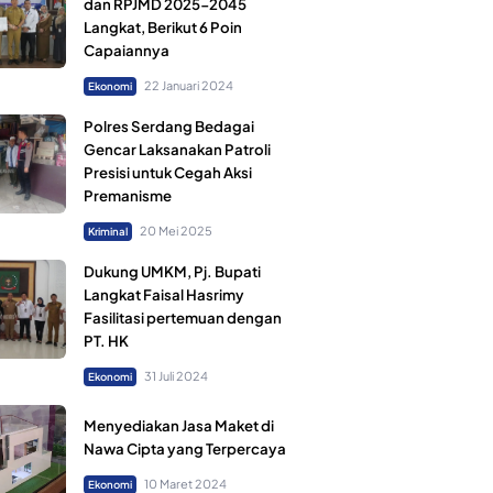
dan RPJMD 2025-2045
Langkat, Berikut 6 Poin
Capaiannya
22 Januari 2024
Ekonomi
Polres Serdang Bedagai
Gencar Laksanakan Patroli
Presisi untuk Cegah Aksi
Premanisme
20 Mei 2025
Kriminal
Dukung UMKM, Pj. Bupati
Langkat Faisal Hasrimy
Fasilitasi pertemuan dengan
PT. HK
31 Juli 2024
Ekonomi
Menyediakan Jasa Maket di
Nawa Cipta yang Terpercaya
10 Maret 2024
Ekonomi