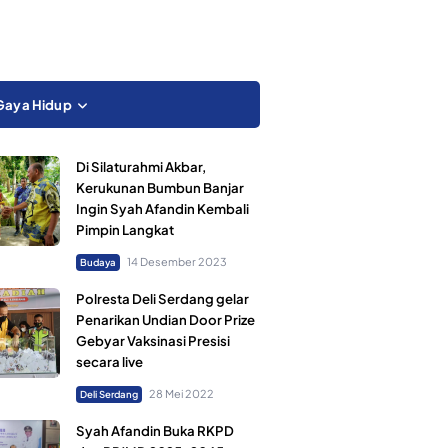
Gaya Hidup
Di Silaturahmi Akbar,
Kerukunan Bumbun Banjar
Ingin Syah Afandin Kembali
Pimpin Langkat
14 Desember 2023
Budaya
Polresta Deli Serdang gelar
Penarikan Undian Door Prize
Gebyar Vaksinasi Presisi
secara live
28 Mei 2022
Deli Serdang
Syah Afandin Buka RKPD