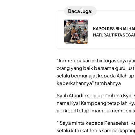
Baca Juga:
KAPOLRES BINJAI H
NATURAL TIRTA SEGA
“Ini merupakan akhir tugas saya y
orang yang baik bersama guru, us
selalu bermunajat kepada Allah ap
keberkahannya” tambahnya
Syah Afandin selalu pembina Kya
nama Kyai Kampoeng tetap lah Kya
api kecil tetapi mampu memberi te
” Saya minta kepada Penasehat, Ke
selalu kita ikat terus sampai kap