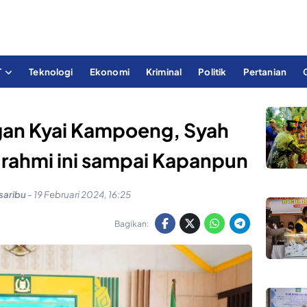
T
Teknologi
Ekonomi
Kriminal
Politik
Pertanian
gan Kyai Kampoeng, Syah
turahmi ini sampai Kapanpun
saribu
-
19 Februari 2024, 16:25
Bagikan: