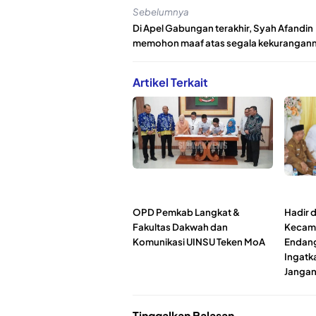
Sebelumnya
Di Apel Gabungan terakhir, Syah Afandin
memohon maaf atas segala kekurangan
Artikel Terkait
OPD Pemkab Langkat &
Hadir 
Fakultas Dakwah dan
Kecama
Komunikasi UINSU Teken MoA
Endang
Ingatk
Jangan
Tinggalkan Balasan