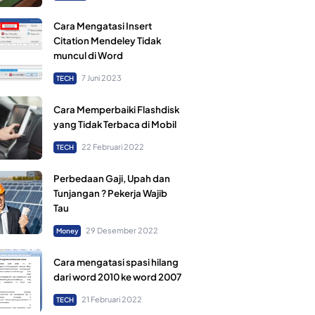
Cara Mengatasi Insert
Citation Mendeley Tidak
muncul di Word
7 Juni 2023
TECH
Cara Memperbaiki Flashdisk
yang Tidak Terbaca di Mobil
22 Februari 2022
TECH
Perbedaan Gaji, Upah dan
Tunjangan ? Pekerja Wajib
Tau
29 Desember 2022
Money
Cara mengatasi spasi hilang
dari word 2010 ke word 2007
21 Februari 2022
TECH