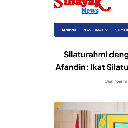
Beranda
NASIONAL
SUMU
Silaturahmi den
Afandin: Ikat Sila
Oleh
Yoel Pa