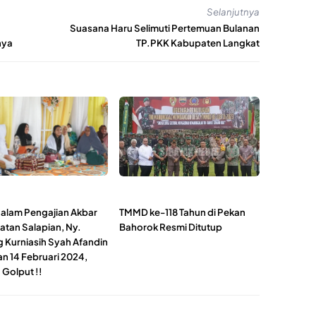
Selanjutnya
Suasana Haru Selimuti Pertemuan Bulanan
nya
TP.PKK Kabupaten Langkat
dalam Pengajian Akbar
TMMD ke-118 Tahun di Pekan
tan Salapian, Ny.
Bahorok Resmi Ditutup
 Kurniasih Syah Afandin
an 14 Februari 2024,
 Golput !!